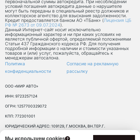
первоначальной суммы автокредита. При несоблюдении
условий погашения автокредита данные о нарушителе
могут быть переданы в специальный реестр должников и
коллекторское агентство для взыскания задолженности.
Кредит предоставляется банком АО «ТБанк» (
Лицензия ЦБ
РФ № 2673 от 09.07.2024
).
Данный Интернет-сaйт носит исключительно
информационный характер и ни при каких условиях не
является публичной офертой, определяемой положениями
Статьи 437 Гражданского кодекса РФ. Для получения
подробной информации о наличии и стоимости указанных
товаров и (или) услуг, пожалуйста, обращайтесь к
менеджерам автосалона.
Политика
Согласие на рекламную
конфиденциальности
рассылку
ООО «МИР АВТО»
ИНН: 9723257124
ОГРН: 1257700329072
КПП: 772301001
ЮРИДИЧЕСКИЙ АДРЕС: 109129, Г.МОСКВА, ВН.ТЕР.Г.
МУНИЦИПАЛЬНЫЙ ОКРУГ ТЕКСТИЛЬЩИКИ, УЛ 8-Я
Мы используем cookies