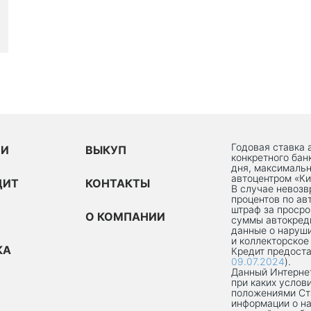
Годовая ставка 
ИИ
ВЫКУП
конкретного бан
дня, максимальн
автоцентром «Ки
ДИТ
КОНТАКТЫ
В случае невоз
процентов по ав
штраф за просро
О КОМПАНИИ
суммы автокред
данные о наруши
и коллекторское
КА
Кредит предоста
09.07.2024
).
Данный Интернет
при каких услов
положениями Ст
информации о на