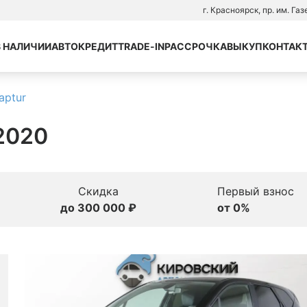
г. Красноярск, пр. им. Га
В НАЛИЧИИ
АВТОКРЕДИТ
TRADE-IN
РАССРОЧКА
ВЫКУП
КОНТАК
aptur
 2020
Скидка
Первый взнос
до 300 000 ₽
от 0%