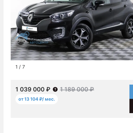
1
/
7
1 039 000 ₽
1 189 000 ₽
от 13 104 ₽/ мес.