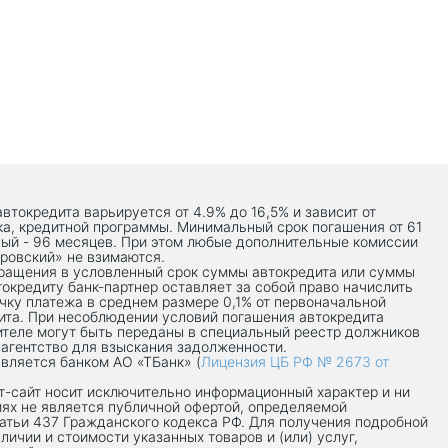
автокредита варьируется от 4.9% до 16,5% и зависит от
ка, кредитной программы. Минимальный срок погашения от 61
ый - 96 месяцев. При этом любые дополнительные комиссии
ровский» не взимаются.
вращения в условленный срок суммы автокредита или суммы
токредиту банк-партнер оставляет за собой право начислить
чку платежа в среднем размере 0,1% от первоначальной
ита. При несоблюдении условий погашения автокредита
теле могут быть переданы в специальный реестр должников
 агентство для взыскания задолженности.
вляется банком АО «ТБанк» (
Лицензия ЦБ РФ № 2673 от
-сaйт носит исключительно информационный характер и ни
иях не является публичной офертой, определяемой
атьи 437 Гражданского кодекса РФ. Для получения подробной
личии и стоимости указанных товаров и (или) услуг,