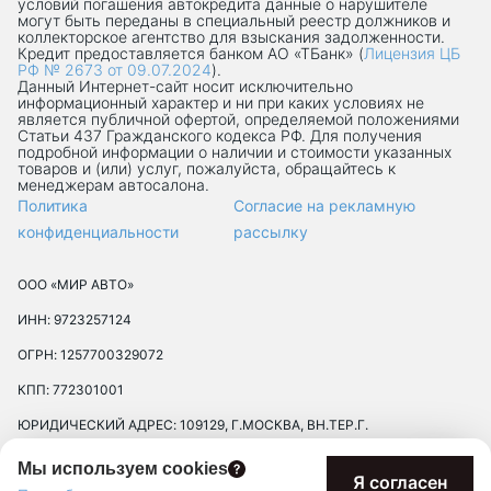
условий погашения автокредита данные о нарушителе
могут быть переданы в специальный реестр должников и
коллекторское агентство для взыскания задолженности.
Кредит предоставляется банком АО «ТБанк» (
Лицензия ЦБ
РФ № 2673 от 09.07.2024
).
Данный Интернет-сaйт носит исключительно
информационный характер и ни при каких условиях не
является публичной офертой, определяемой положениями
Статьи 437 Гражданского кодекса РФ. Для получения
подробной информации о наличии и стоимости указанных
товаров и (или) услуг, пожалуйста, обращайтесь к
менеджерам автосалона.
Политика
Согласие на рекламную
конфиденциальности
рассылку
ООО «МИР АВТО»
ИНН: 9723257124
ОГРН: 1257700329072
КПП: 772301001
ЮРИДИЧЕСКИЙ АДРЕС: 109129, Г.МОСКВА, ВН.ТЕР.Г.
МУНИЦИПАЛЬНЫЙ ОКРУГ ТЕКСТИЛЬЩИКИ, УЛ 8-Я
Мы используем cookies
ТЕКСТИЛЬЩИКОВ, Д. 13, К. 2, ПОМЕЩ. 17/8П
Я согласен