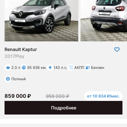
Renault Kaptur
2017
Play
2.0 л
95 636 км.
143 л.с.
АКПП
Бензин
Полный
859 000 ₽
959 000 ₽
от 10 834 ₽/мес.
Подробнее