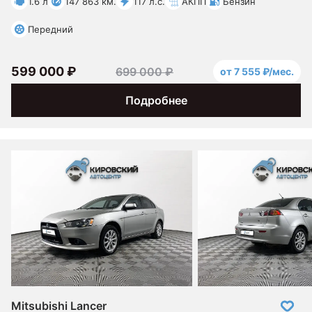
1.6 л
147 863 км.
117 л.с.
АКПП
Бензин
Передний
599 000 ₽
699 000 ₽
от 7 555 ₽/мес.
Подробнее
Mitsubishi Lancer