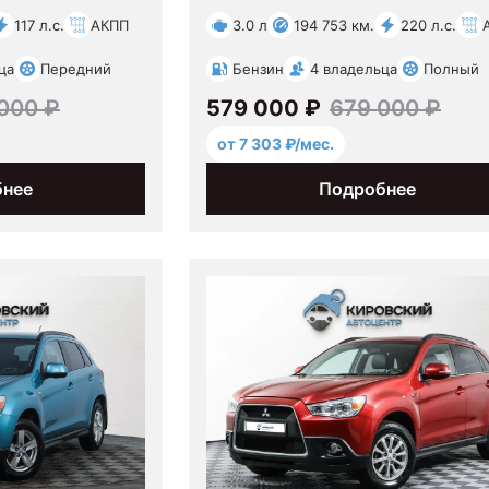
117 л.с.
АКПП
3.0 л
194 753 км.
220 л.с.
ца
Передний
Бензин
4 владельца
Полный
000 ₽
579 000 ₽
679 000 ₽
от 7 303 ₽/мес.
бнее
Подробнее