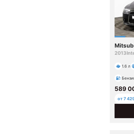
Mitsub
2013
In
1.6 л
Бензи
589 0
от 7 42