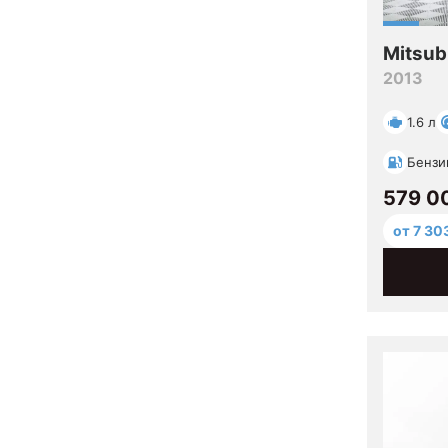
Mitsub
2013
1.6 л
Бензи
579 0
от 7 30