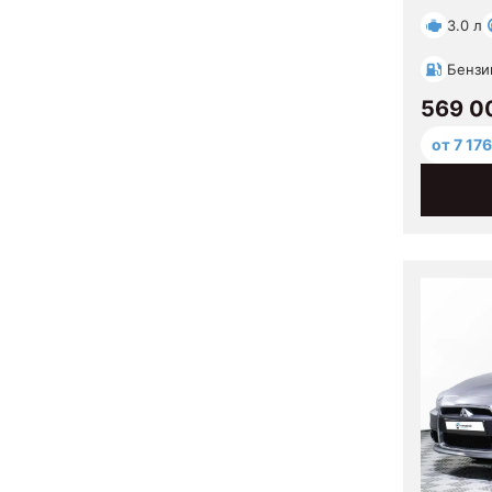
3.0 л
Бензи
569 0
от 7 176