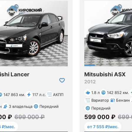
ishi Lancer
Mitsubishi ASX
2012
1.8 л
142 852 км.
147 863 км.
117 л.с.
АКПП
Вариатор
Бензин
н
3 владельца
Передний
Передний
00 ₽
699 000 ₽
599 000 ₽
699 
5 ₽/мес.
от 7 555 ₽/мес.