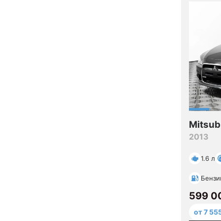
Mitsub
2013
1.6 л
Бензи
599 0
от 7 55