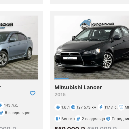
r
Mitsubishi Lancer
2015
143 л.с.
1.6 л
127 573 км.
117 л.с.
М
5 владельцев
Бензин
2 владельца
Передни
000 ₽
559 000 ₽
659 000 ₽