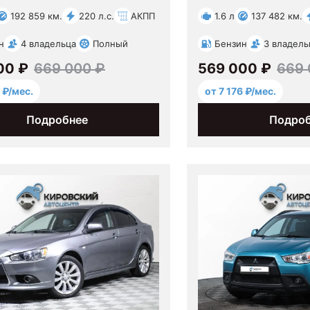
192 859 км.
220 л.с.
АКПП
1.6 л
137 482 км.
н
4 владельца
Полный
Бензин
3 владель
00 ₽
669 000 ₽
569 000 ₽
669 
 ₽/мес.
от 7 176 ₽/мес.
Подробнее
Подро