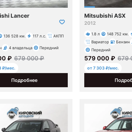
ishi Lancer
Mitsubishi ASX
2012
1.8 л
148 752 км.
136 528 км.
117 л.с.
АКПП
Вариатор
Бензин
н
4 владельца
Передний
Передний
00 ₽
679 000 ₽
579 000 ₽
679 
3 ₽/мес.
от 7 303 ₽/мес.
Подробнее
Подро