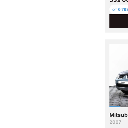
от 6 79
Mitsub
2007