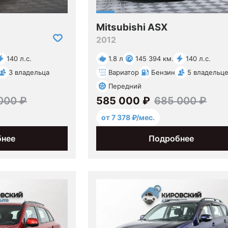
Mitsubishi ASX
2012
140 л.с.
1.8 л
145 394 км.
140 л.с.
3 владельца
Вариатор
Бензин
5 владельц
Передний
000 ₽
585 000 ₽
685 000 ₽
от 7 378 ₽/мес.
бнее
Подробнее