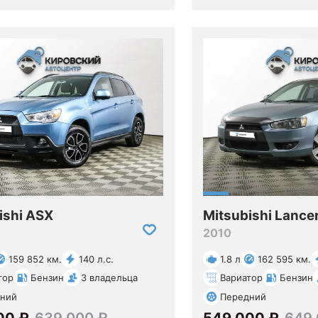
ishi ASX
Mitsubishi Lance
2010
159 852 км.
140 л.с.
1.8 л
162 595 км.
тор
Бензин
3 владельца
Вариатор
Бензин
ний
Передний
00 ₽
639 000 ₽
549 000 ₽
649 