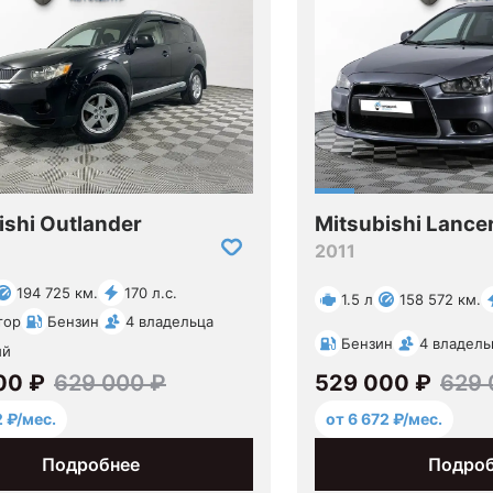
ishi Outlander
Mitsubishi Lance
2011
194 725 км.
170 л.с.
1.5 л
158 572 км.
тор
Бензин
4 владельца
Бензин
4 владель
ый
00 ₽
629 000 ₽
529 000 ₽
629 
2 ₽/мес.
от 6 672 ₽/мес.
Подробнее
Подро