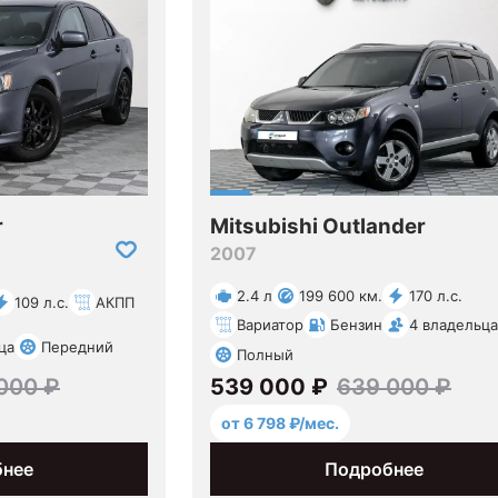
r
Mitsubishi Outlander
2007
2.4 л
199 600 км.
170 л.с.
109 л.с.
АКПП
Вариатор
Бензин
4 владельца
ца
Передний
Полный
000 ₽
539 000 ₽
639 000 ₽
от 6 798 ₽/мес.
бнее
Подробнее