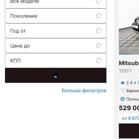
Все модели
Поколение
Год от
Цена до
КПП
Mitsub
2007
2.4 л
Больше фильтров
Вариа
Полн
529 0
от 6 67