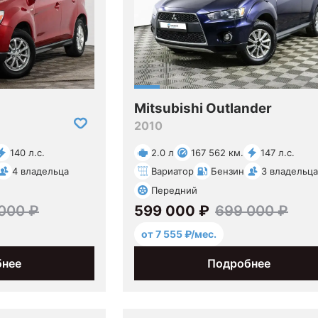
Mitsubishi Outlander
2010
140 л.с.
2.0 л
167 562 км.
147 л.с.
4 владельца
Вариатор
Бензин
3 владельца
Передний
000 ₽
599 000 ₽
699 000 ₽
от 7 555 ₽/мес.
бнее
Подробнее