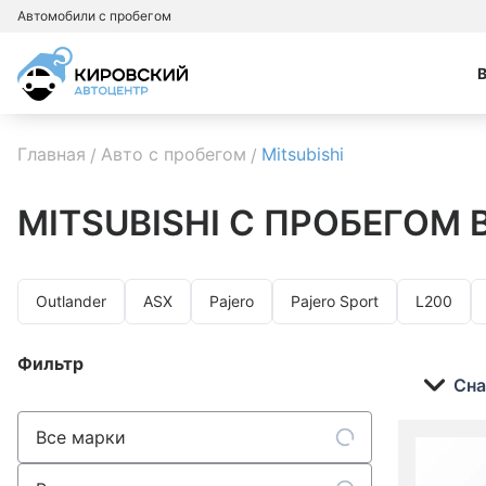
Автомобили с пробегом
Главная
Авто с пробегом
Mitsubishi
MITSUBISHI
С ПРОБЕГОМ 
Outlander
ASX
Pajero
Pajero Sport
L200
Фильтр
Сна
Все марки