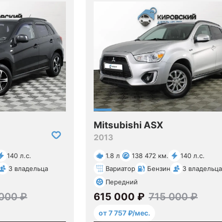
Mitsubishi ASX
2013
140 л.с.
1.8 л
138 472 км.
140 л.с.
3 владельца
Вариатор
Бензин
3 владельца
Передний
000 ₽
615 000 ₽
715 000 ₽
от 7 757 ₽/мес.