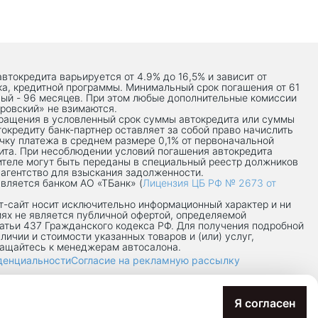
автокредита варьируется от 4.9% до 16,5% и зависит от
ка, кредитной программы. Минимальный срок погашения от 61
ый - 96 месяцев. При этом любые дополнительные комиссии
ровский» не взимаются.
вращения в условленный срок суммы автокредита или суммы
токредиту банк-партнер оставляет за собой право начислить
чку платежа в среднем размере 0,1% от первоначальной
ита. При несоблюдении условий погашения автокредита
теле могут быть переданы в специальный реестр должников
 агентство для взыскания задолженности.
вляется банком АО «ТБанк» (
Лицензия ЦБ РФ № 2673 от
-сaйт носит исключительно информационный характер и ни
иях не является публичной офертой, определяемой
атьи 437 Гражданского кодекса РФ. Для получения подробной
личии и стоимости указанных товаров и (или) услуг,
ращайтесь к менеджерам автосалона.
денциальности
Согласие на рекламную рассылку
7/8П
Я согласен