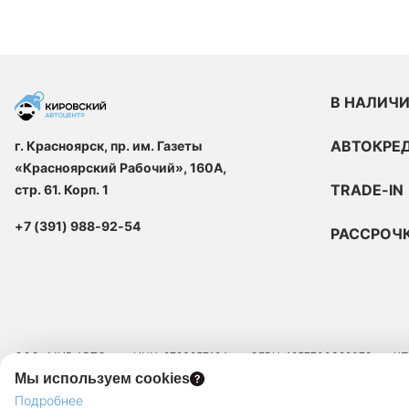
В НАЛИЧ
АВТОКРЕ
г. Красноярск, пр. им. Газеты
«Красноярский Рабочий», 160А,
TRADE-IN
стр. 61. Корп. 1
+7 (391) 988-92-54
РАССРОЧ
ООО «МИР АВТО»
ИНН: 9723257124
ОГРН: 1257700329072
КП
Мы используем cookies
ЮРИДИЧЕСКИЙ АДРЕС: 109129, Г.МОСКВА, ВН.ТЕР.Г. МУНИЦИПАЛЬНЫЙ 
Подробнее