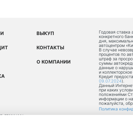
Годовая ставка 
ИИ
ВЫКУП
конкретного бан
дня, максимальн
автоцентром «Ки
ДИТ
КОНТАКТЫ
В случае невоз
процентов по ав
штраф за просро
О КОМПАНИИ
суммы автокред
данные о наруши
и коллекторское
КА
Кредит предоста
09.07.2024
).
Данный Интернет
при каких услов
положениями Ст
информации о на
пожалуйста, об
Политика конфи
П: 772301001
ОКРУГ ТЕКСТИЛЬЩИКИ, УЛ 8-Я ТЕКСТИЛЬЩИКОВ, Д. 13, К. 2, ПОМЕЩ. 1