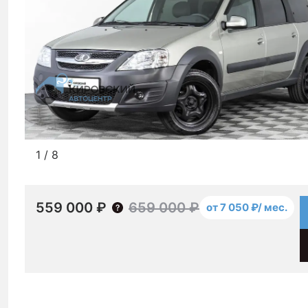
1
/
8
559 000 ₽
659 000 ₽
от 7 050 ₽/ мес.