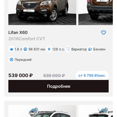
Lifan X60
2016
Comfort CVT
1.8 л
98 831 км.
128 л.с.
Вариатор
Бензин
Передний
539 000 ₽
639 000 ₽
от 6 798 ₽/мес.
Подробнее