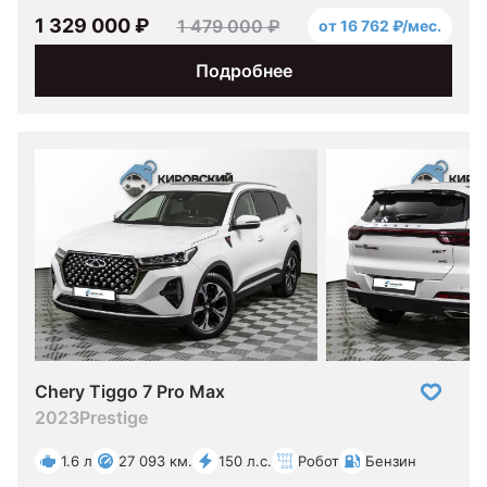
1 329 000 ₽
1 479 000 ₽
от 16 762 ₽/мес.
Подробнее
Chery Tiggo 7 Pro Max
2023
Prestige
1.6 л
27 093 км.
150 л.с.
Робот
Бензин