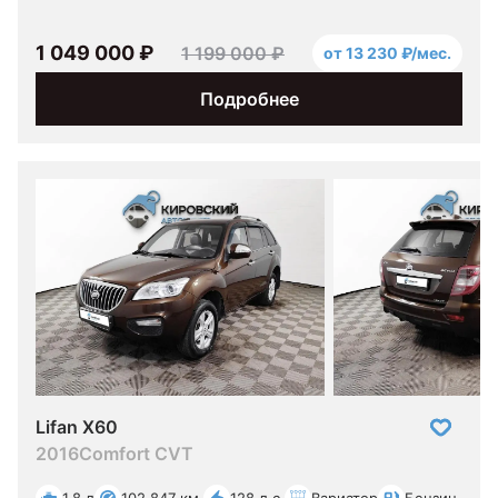
1 049 000 ₽
1 199 000 ₽
от 13 230 ₽/мес.
Подробнее
Lifan X60
2016
Comfort CVT
1.8 л
102 847 км.
128 л.с.
Вариатор
Бензин