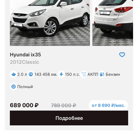
Hyundai ix35
2012
Classic
2.0 л
143 458 км.
150 л.с.
АКПП
Бензин
Полный
689 000 ₽
789 000 ₽
от 8 690 ₽/мес.
Подробнее