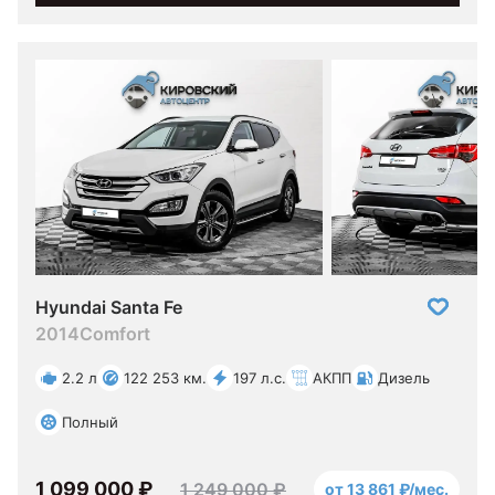
Hyundai Santa Fe
2014
Comfort
2.2 л
122 253 км.
197 л.с.
АКПП
Дизель
Полный
1 099 000 ₽
1 249 000 ₽
от 13 861 ₽/мес.