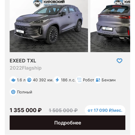
EXEED TXL
2022
Flagship
1.6 л
40 392 км.
186 л.с.
Робот
Бензин
Полный
1 355 000 ₽
1 505 000 ₽
от 17 090 ₽/мес.
Подробнее