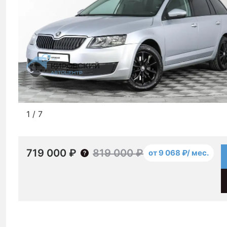
1
/
7
719 000 ₽
819 000 ₽
от 9 068 ₽/ мес.