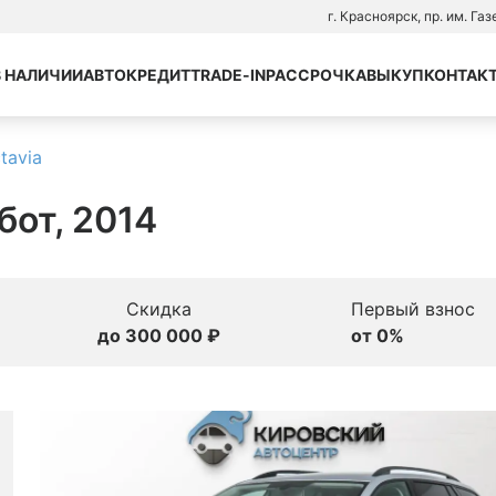
г. Красноярск, пр. им. Га
В НАЛИЧИИ
АВТОКРЕДИТ
TRADE-IN
РАССРОЧКА
ВЫКУП
КОНТАК
tavia
обот, 2014
Скидка
Первый взнос
до 300 000 ₽
от 0%