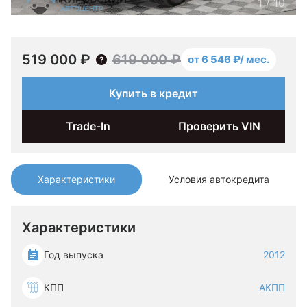
1
/
10
519 000 ₽
619 000 ₽
от 6 546 ₽/ мес.
Купить в кредит
Trade-In
Проверить VIN
Характеристики
Условия автокредита
Характеристики
Год выпуска
2012
КПП
АКПП