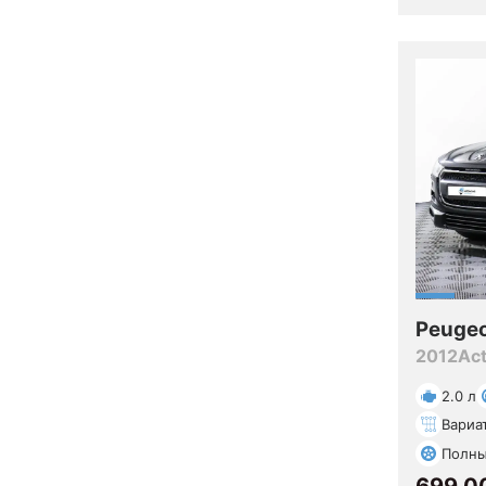
Peuge
2012
Act
2.0 л
Вариа
Полн
699 0