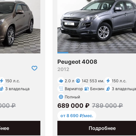
Peugeot 4008
2012
150 л.с.
2.0 л
142 553 км.
150 л.с.
3 владельца
Вариатор
Бензин
3 владельца
Полный
000 ₽
689 000 ₽
789 000 ₽
от 8 690 ₽/мес.
бнее
Подробнее