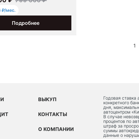
6 ₽/мес.
Подробнее
1
Годовая ставка 
ИИ
ВЫКУП
конкретного бан
дня, максимальн
автоцентром «Ки
ДИТ
КОНТАКТЫ
В случае невоз
процентов по ав
штраф за просро
О КОМПАНИИ
суммы автокред
данные о наруши