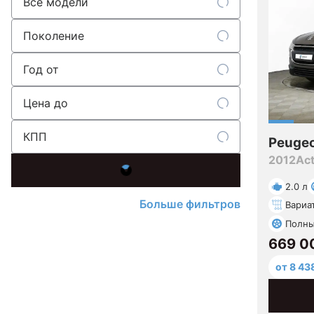
Все модели
Поколение
Год от
Цена до
КПП
Peuge
2012
Act
2.0 л
Больше фильтров
Вариа
Полн
669 0
от 8 43