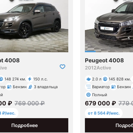
ot 4008
Peugeot 4008
ive
2012
Active
148 274 км.
150 л.с.
2.0 л
145 828 км.
тор
Бензин
3 владельца
Вариатор
Бензин
ый
Полный
00 ₽
769 000 ₽
679 000 ₽
779 
8 ₽/мес.
от 8 564 ₽/мес.
Подробнее
Подро