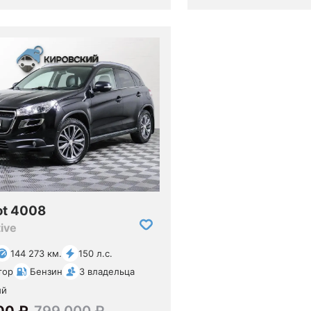
ot 4008
ive
144 273 км.
150 л.с.
тор
Бензин
3 владельца
ый
00 ₽
799 000 ₽