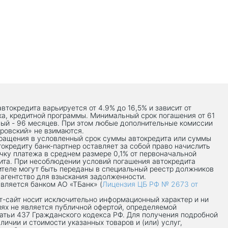
автокредита варьируется от 4.9% до 16,5% и зависит от
ка, кредитной программы. Минимальный срок погашения от 61
ый - 96 месяцев. При этом любые дополнительные комиссии
ровский» не взимаются.
вращения в условленный срок суммы автокредита или суммы
токредиту банк-партнер оставляет за собой право начислить
чку платежа в среднем размере 0,1% от первоначальной
ита. При несоблюдении условий погашения автокредита
теле могут быть переданы в специальный реестр должников
 агентство для взыскания задолженности.
вляется банком АО «ТБанк» (
Лицензия ЦБ РФ № 2673 от
-сaйт носит исключительно информационный характер и ни
иях не является публичной офертой, определяемой
атьи 437 Гражданского кодекса РФ. Для получения подробной
личии и стоимости указанных товаров и (или) услуг,