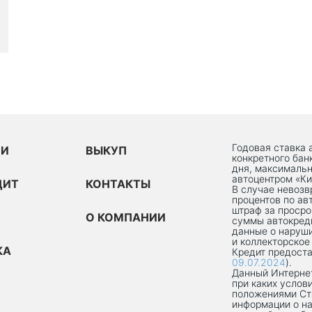
Годовая ставка 
ИИ
ВЫКУП
конкретного бан
дня, максимальн
автоцентром «Ки
ДИТ
КОНТАКТЫ
В случае невоз
процентов по ав
штраф за просро
О КОМПАНИИ
суммы автокред
данные о наруши
и коллекторское
КА
Кредит предоста
09.07.2024
).
Данный Интернет
при каких услов
положениями Ст
информации о на