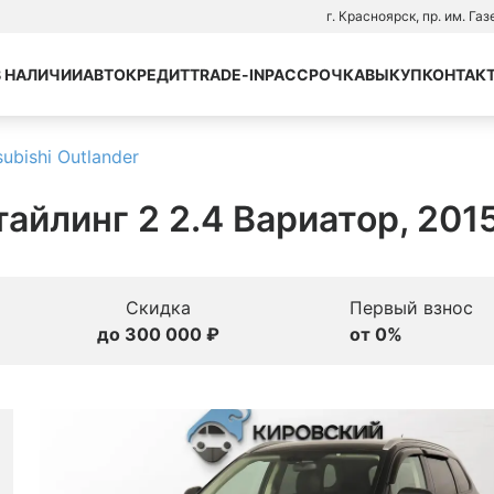
г. Красноярск, пр. им. Га
В НАЛИЧИИ
АВТОКРЕДИТ
TRADE-IN
РАССРОЧКА
ВЫКУП
КОНТАК
subishi Outlander
стайлинг 2 2.4 Вариатор, 201
Скидка
Первый взнос
до 300 000 ₽
от 0%