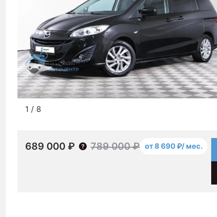
1
/
8
689 000 ₽
789 000 ₽
от 8 690 ₽/ мес.