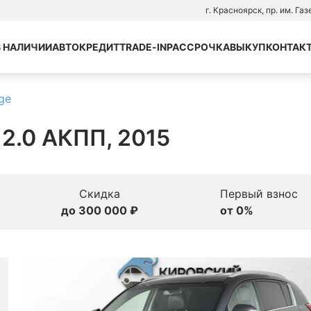
г. Красноярск, пр. им. Га
В НАЛИЧИИ
АВТОКРЕДИТ
TRADE-IN
РАССРОЧКА
ВЫКУП
КОНТАК
ge
г 2.0 АКПП, 2015
Скидка
Первый взнос
до 300 000 ₽
от 0%