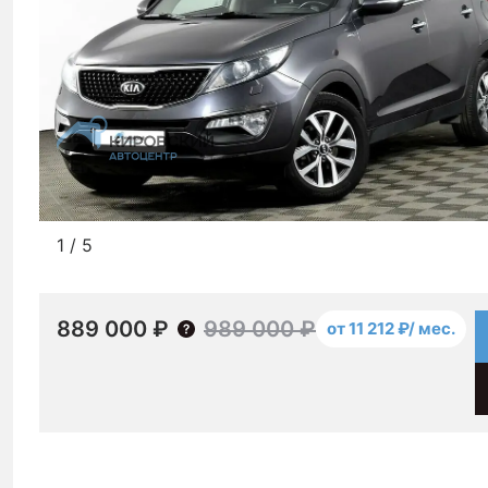
1
/
5
889 000 ₽
989 000 ₽
от 11 212 ₽/ мес.