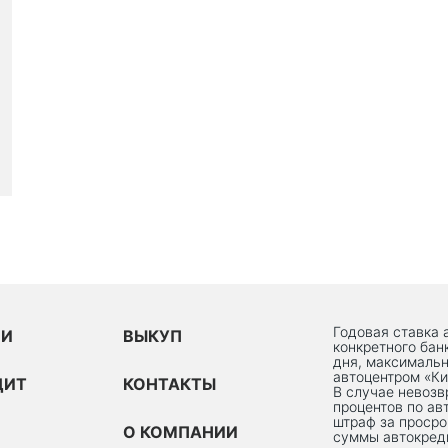
Годовая ставка 
ИИ
ВЫКУП
конкретного бан
дня, максимальн
автоцентром «Ки
ДИТ
КОНТАКТЫ
В случае невоз
процентов по ав
штраф за просро
О КОМПАНИИ
суммы автокред