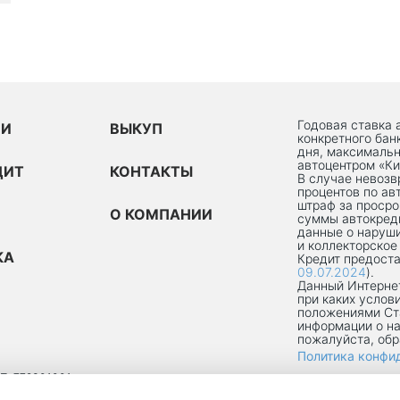
Годовая ставка 
ИИ
ВЫКУП
конкретного бан
дня, максимальн
автоцентром «Ки
ДИТ
КОНТАКТЫ
В случае невоз
процентов по ав
штраф за просро
О КОМПАНИИ
суммы автокред
данные о наруши
и коллекторское
КА
Кредит предоста
09.07.2024
).
Данный Интернет
при каких услов
положениями Ст
информации о на
пожалуйста, об
Политика конфи
П: 772301001
ОКРУГ ТЕКСТИЛЬЩИКИ, УЛ 8-Я ТЕКСТИЛЬЩИКОВ, Д. 13, К. 2, ПОМЕЩ. 1