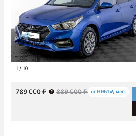
1
/
10
789 000 ₽
889 000 ₽
от 9 951 ₽/ мес.