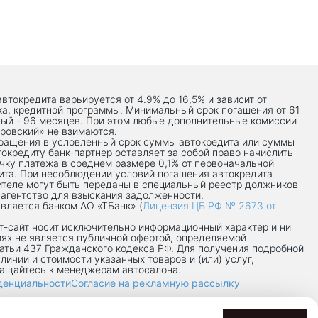
автокредита варьируется от 4.9% до 16,5% и зависит от
ка, кредитной программы. Минимальный срок погашения от 61
ый - 96 месяцев. При этом любые дополнительные комиссии
ровский» не взимаются.
вращения в условленный срок суммы автокредита или суммы
токредиту банк-партнер оставляет за собой право начислить
чку платежа в среднем размере 0,1% от первоначальной
ита. При несоблюдении условий погашения автокредита
теле могут быть переданы в специальный реестр должников
 агентство для взыскания задолженности.
вляется банком АО «ТБанк» (
Лицензия ЦБ РФ № 2673 от
-сaйт носит исключительно информационный характер и ни
иях не является публичной офертой, определяемой
атьи 437 Гражданского кодекса РФ. Для получения подробной
личии и стоимости указанных товаров и (или) услуг,
ращайтесь к менеджерам автосалона.
денциальности
Согласие на рекламную рассылку
7/8П