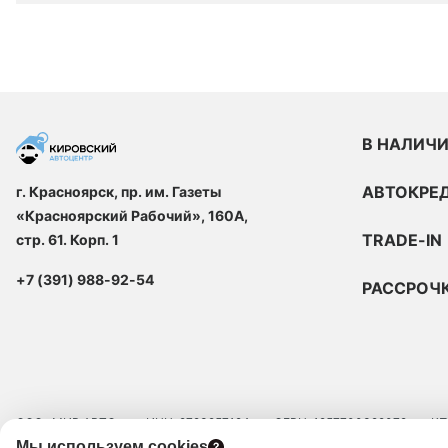
В НАЛИЧ
АВТОКРЕ
г. Красноярск, пр. им. Газеты
«Красноярский Рабочий», 160А,
TRADE-IN
стр. 61. Корп. 1
+7 (391) 988-92-54
РАССРОЧ
ООО «МИР АВТО»
ИНН: 9723257124
ОГРН: 1257700329072
КП
Мы используем cookies
ЮРИДИЧЕСКИЙ АДРЕС: 109129, Г.МОСКВА, ВН.ТЕР.Г. МУНИЦИПАЛЬНЫЙ 