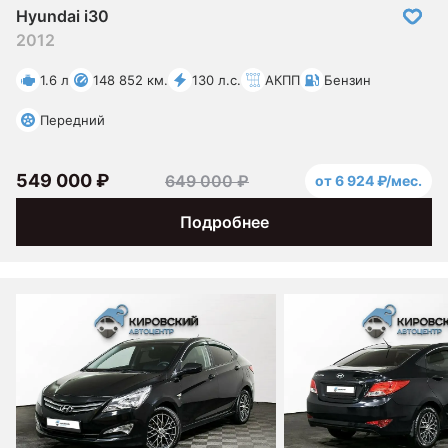
Hyundai i30
2012
1.6 л
148 852 км.
130 л.с.
АКПП
Бензин
Передний
549 000 ₽
649 000 ₽
от 6 924 ₽/мес.
Подробнее