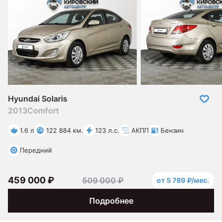
Hyundai Solaris
2013
Comfort
1.6 л
122 884 км.
123 л.с.
АКПП
Бензин
Передний
459 000 ₽
509 000 ₽
от 5 789 ₽/мес.
Подробнее