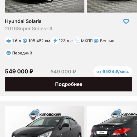
Hyundai Solaris
2016
Super Series-III
1.6 л
108 482 км.
123 л.с.
МКПП
Бензин
Передний
549 000 ₽
649 000 ₽
от 6 924 ₽/мес.
Подробнее