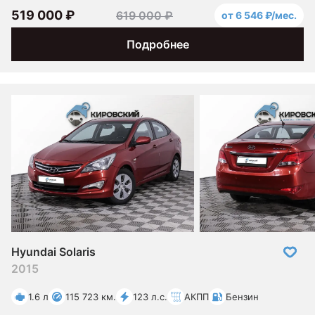
519 000 ₽
619 000 ₽
от 6 546 ₽/мес.
Подробнее
Hyundai Solaris
2015
1.6 л
115 723 км.
123 л.с.
АКПП
Бензин