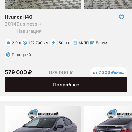
Hyundai i40
2014
Business +
Навигация
2.0 л
127 700 км.
150 л.с.
АКПП
Бензин
Передний
579 000 ₽
679 000 ₽
от 7 303 ₽/мес.
Подробнее