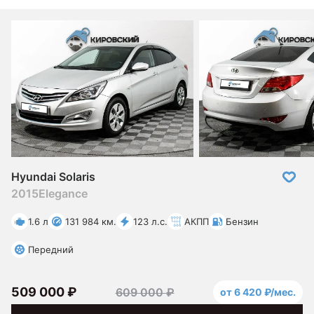
Hyundai Solaris
2015
Elegance
1.6 л
131 984 км.
123 л.с.
АКПП
Бензин
Передний
509 000 ₽
609 000 ₽
от 6 420 ₽/мес.