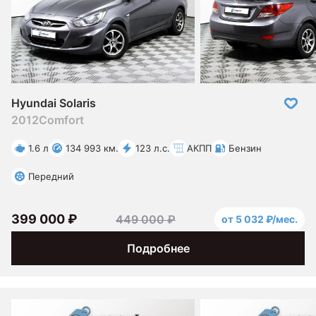
Hyundai Solaris
2012
Comfort
1.6 л
134 993 км.
123 л.с.
АКПП
Бензин
Передний
399 000 ₽
449 000 ₽
от 5 032 ₽/мес.
Подробнее