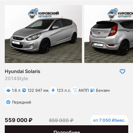
Hyundai Solaris
2014
Style
1.6 л
122 947 км.
123 л.с.
АКПП
Бензин
Передний
559 000 ₽
659 000 ₽
от 7 050 ₽/мес.
Подробнее