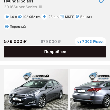
Hyundai Solaris
2016
Super Series-III
1.6 л
102 952 км.
123 л.с.
МКПП
Бензин
Передний
579 000 ₽
679 000 ₽
от 7 303 ₽/мес.
Подробнее