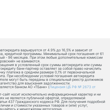
автокредита варьируется от 4.9% до 16,5% и зависит от
ка, кредитной программы. Минимальный срок погашения от 61
ый - 96 месяцев. При этом любые дополнительные комиссии
ровский» не взимаются.
вращения в условленный срок суммы автокредита или суммы
токредиту банк-партнер оставляет за собой право начислить
чку платежа в среднем размере 0,1% от первоначальной
ита. При несоблюдении условий погашения автокредита
теле могут быть переданы в специальный реестр должников
 агентство для взыскания задолженности.
вляется банком АО «ТБанк» (
Лицензия ЦБ РФ № 2673 от
-сaйт носит исключительно информационный характер и ни
иях не является публичной офертой, определяемой
атьи 437 Гражданского кодекса РФ. Для получения подробной
личии и стоимости указанных товаров и (или) услуг,
ращайтесь к менеджерам автосалона.