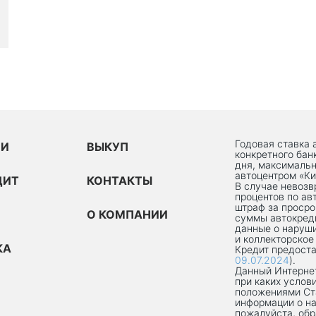
Годовая ставка 
ИИ
ВЫКУП
конкретного бан
дня, максимальн
автоцентром «Ки
ДИТ
КОНТАКТЫ
В случае невоз
процентов по ав
штраф за просро
О КОМПАНИИ
суммы автокред
данные о наруши
и коллекторское
КА
Кредит предоста
09.07.2024
).
Данный Интернет
при каких услов
положениями Ст
информации о на
пожалуйста, об