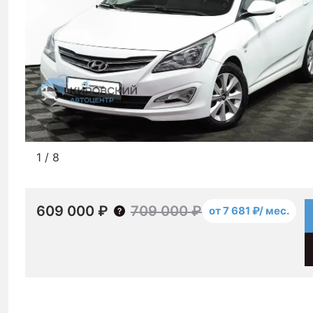
1
/
8
609 000 ₽
709 000 ₽
от 7 681 ₽/ мес.