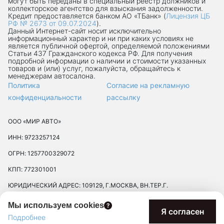
могут быть переданы в специальный реестр должников и
коллекторское агентство для взыскания задолженности.
Кредит предоставляется банком АО «ТБанк» (
Лицензия ЦБ
РФ № 2673 от 09.07.2024
).
Данный Интернет-сaйт носит исключительно
информационный характер и ни при каких условиях не
является публичной офертой, определяемой положениями
Статьи 437 Гражданского кодекса РФ. Для получения
подробной информации о наличии и стоимости указанных
товаров и (или) услуг, пожалуйста, обращайтесь к
менеджерам автосалона.
Политика
Согласие на рекламную
конфиденциальности
рассылку
ООО «МИР АВТО»
ИНН: 9723257124
ОГРН: 1257700329072
КПП: 772301001
ЮРИДИЧЕСКИЙ АДРЕС: 109129, Г.МОСКВА, ВН.ТЕР.Г.
МУНИЦИПАЛЬНЫЙ ОКРУГ ТЕКСТИЛЬЩИКИ, УЛ 8-Я
Мы используем cookies
ТЕКСТИЛЬЩИКОВ, Д. 13, К. 2, ПОМЕЩ. 17/8П
Я согласен
Подробнее