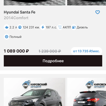
Hyundai Santa Fe
2014
Comfort
2.2 л
124 231 км.
197 л.с.
АКПП
Дизель
Полный
1 089 000 ₽
1 239 000 ₽
от 13 735 ₽/мес.
Подробнее