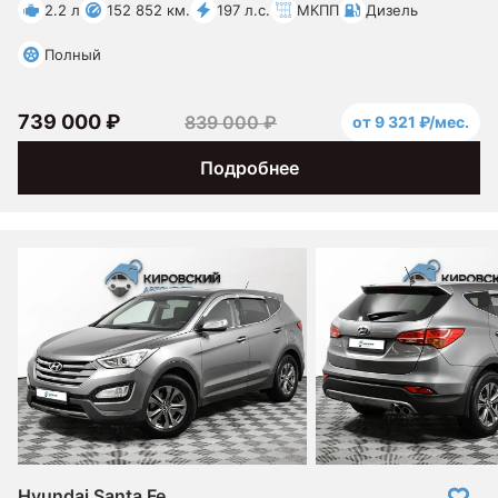
2.2 л
152 852 км.
197 л.с.
МКПП
Дизель
Полный
739 000 ₽
839 000 ₽
от 9 321 ₽/мес.
Подробнее
Hyundai Santa Fe