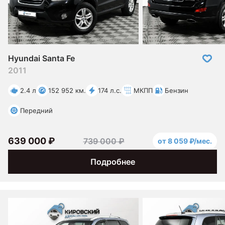
Hyundai Santa Fe
2011
2.4 л
152 952 км.
174 л.с.
МКПП
Бензин
Передний
639 000 ₽
739 000 ₽
от 8 059 ₽/мес.
Подробнее