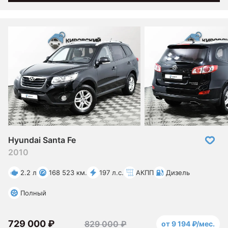
Hyundai Santa Fe
2010
2.2 л
168 523 км.
197 л.с.
АКПП
Дизель
Полный
729 000 ₽
829 000 ₽
от 9 194 ₽/мес.