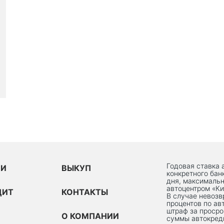
Годовая ставка 
ИИ
ВЫКУП
конкретного бан
дня, максимальн
автоцентром «Ки
ДИТ
КОНТАКТЫ
В случае невоз
процентов по ав
штраф за просро
О КОМПАНИИ
суммы автокред