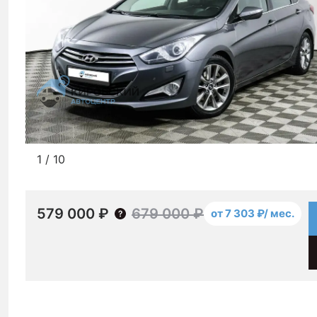
1
/
10
579 000 ₽
679 000 ₽
от 7 303 ₽/ мес.