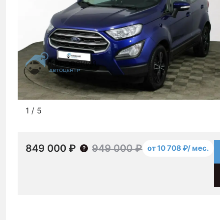
1
/
5
849 000 ₽
949 000 ₽
от 10 708 ₽/ мес.