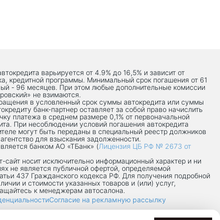
автокредита варьируется от 4.9% до 16,5% и зависит от
ка, кредитной программы. Минимальный срок погашения от 61
ый - 96 месяцев. При этом любые дополнительные комиссии
ровский» не взимаются.
вращения в условленный срок суммы автокредита или суммы
токредиту банк-партнер оставляет за собой право начислить
чку платежа в среднем размере 0,1% от первоначальной
ита. При несоблюдении условий погашения автокредита
теле могут быть переданы в специальный реестр должников
 агентство для взыскания задолженности.
вляется банком АО «ТБанк» (
Лицензия ЦБ РФ № 2673 от
-сaйт носит исключительно информационный характер и ни
иях не является публичной офертой, определяемой
атьи 437 Гражданского кодекса РФ. Для получения подробной
личии и стоимости указанных товаров и (или) услуг,
ращайтесь к менеджерам автосалона.
денциальности
Согласие на рекламную рассылку