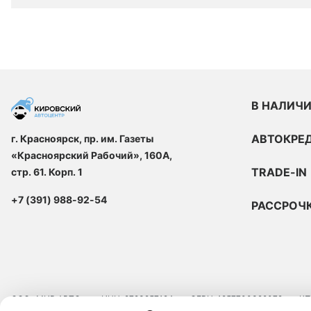
В НАЛИЧ
АВТОКРЕ
г. Красноярск, пр. им. Газеты
«Красноярский Рабочий», 160А,
TRADE-IN
стр. 61. Корп. 1
+7 (391) 988-92-54
РАССРОЧ
ООО «МИР АВТО»
ИНН: 9723257124
ОГРН: 1257700329072
КП