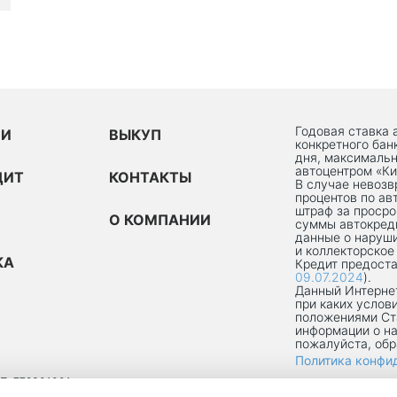
Годовая ставка 
ИИ
ВЫКУП
конкретного бан
дня, максимальн
автоцентром «Ки
ДИТ
КОНТАКТЫ
В случае невоз
процентов по ав
штраф за просро
О КОМПАНИИ
суммы автокред
данные о наруши
и коллекторское
КА
Кредит предоста
09.07.2024
).
Данный Интернет
при каких услов
положениями Ст
информации о на
пожалуйста, об
Политика конфи
П: 772301001