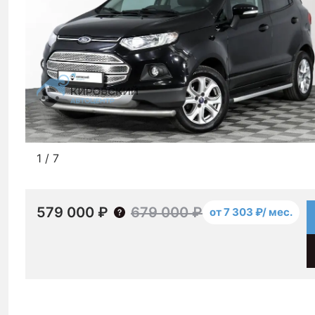
1
/
7
579 000 ₽
679 000 ₽
от 7 303 ₽/ мес.