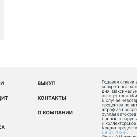
Годовая ставка 
ИИ
ВЫКУП
конкретного бан
дня, максимальн
автоцентром «Ки
ДИТ
КОНТАКТЫ
В случае невоз
процентов по ав
штраф за просро
О КОМПАНИИ
суммы автокред
данные о наруши
и коллекторское
КА
Кредит предоста
09.07.2024
).
Данный Интернет