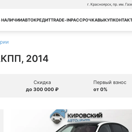
г. Красноярск, пр. им. Га
В НАЛИЧИИ
АВТОКРЕДИТ
TRADE-IN
РАССРОЧКА
ВЫКУП
КОНТАК
ерии
АКПП, 2014
Скидка
Первый взнос
до 300 000 ₽
от 0%