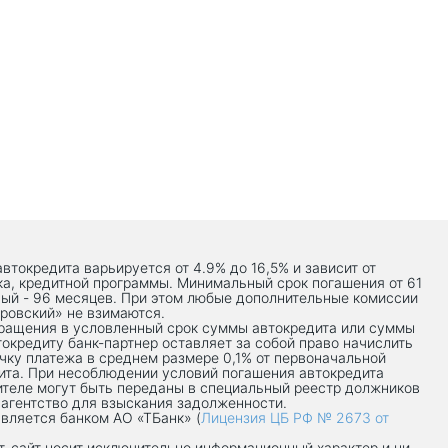
автокредита варьируется от 4.9% до 16,5% и зависит от
ка, кредитной программы. Минимальный срок погашения от 61
ый - 96 месяцев. При этом любые дополнительные комиссии
ровский» не взимаются.
вращения в условленный срок суммы автокредита или суммы
токредиту банк-партнер оставляет за собой право начислить
чку платежа в среднем размере 0,1% от первоначальной
ита. При несоблюдении условий погашения автокредита
теле могут быть переданы в специальный реестр должников
 агентство для взыскания задолженности.
вляется банком АО «ТБанк» (
Лицензия ЦБ РФ № 2673 от
-сaйт носит исключительно информационный характер и ни