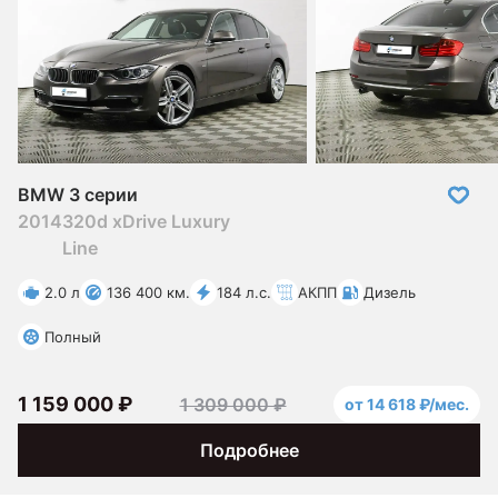
BMW 3 серии
2014
320d xDrive Luxury
Line
2.0 л
136 400 км.
184 л.с.
АКПП
Дизель
Полный
1 159 000 ₽
1 309 000 ₽
от 14 618 ₽/мес.
Подробнее