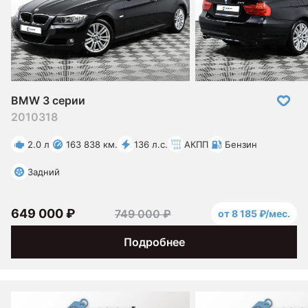
BMW 3 серии
2010
318
2.0 л
163 838 км.
136 л.с.
АКПП
Бензин
Задний
649 000 ₽
749 000 ₽
от 8 185 ₽/мес.
Подробнее