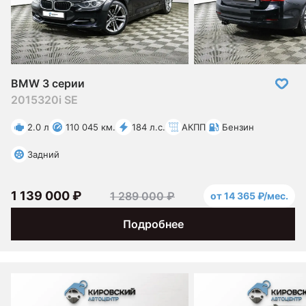
BMW 3 серии
2015
320i SE
2.0 л
110 045 км.
184 л.с.
АКПП
Бензин
Задний
1 139 000 ₽
1 289 000 ₽
от 14 365 ₽/мес.
Подробнее