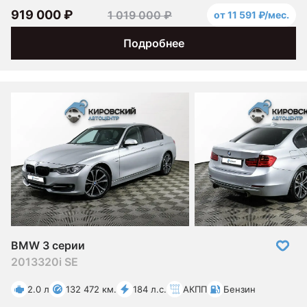
919 000 ₽
1 019 000 ₽
от 11 591 ₽/мес.
Подробнее
BMW 3 серии
2013
320i SE
2.0 л
132 472 км.
184 л.с.
АКПП
Бензин