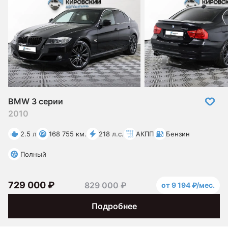
BMW 3 серии
2010
2.5 л
168 755 км.
218 л.с.
АКПП
Бензин
Полный
729 000 ₽
829 000 ₽
от 9 194 ₽/мес.
Подробнее