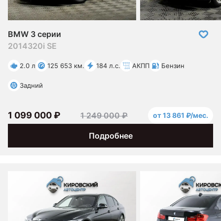
BMW 3 серии
2014
320i SE
2.0 л
125 653 км.
184 л.с.
АКПП
Бензин
Задний
1 099 000 ₽
1 249 000 ₽
от 13 861 ₽/мес.
Подробнее