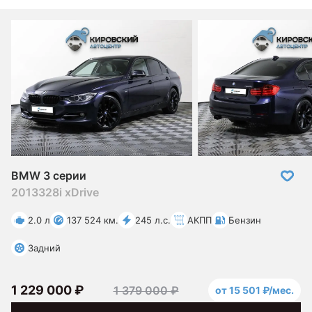
BMW 3 серии
2013
328i xDrive
2.0 л
137 524 км.
245 л.с.
АКПП
Бензин
Задний
1 229 000 ₽
1 379 000 ₽
от 15 501 ₽/мес.