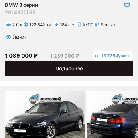
BMW 3 серии
2014
320i SE
2.0 л
122 842 км.
184 л.с.
АКПП
Бензин
Задний
1 089 000 ₽
1 239 000 ₽
от 13 735 ₽/мес.
Подробнее