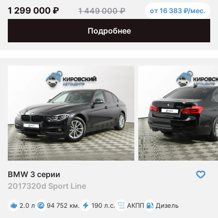
1 299 000 ₽
1 449 000 ₽
от 16 383 ₽/мес.
Подробнее
BMW 3 серии
2017
320d Sport Line
2.0 л
94 752 км.
190 л.с.
АКПП
Дизель