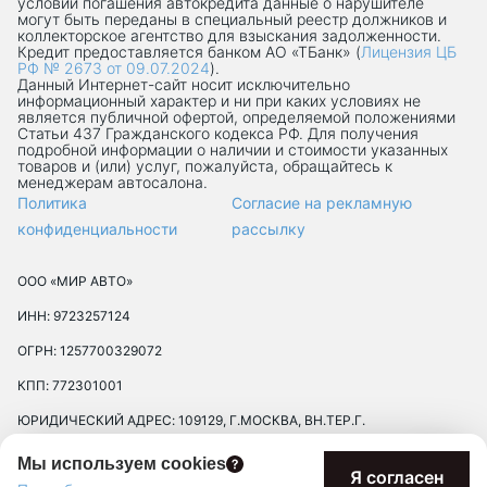
условий погашения автокредита данные о нарушителе
могут быть переданы в специальный реестр должников и
коллекторское агентство для взыскания задолженности.
Кредит предоставляется банком АО «ТБанк» (
Лицензия ЦБ
РФ № 2673 от 09.07.2024
).
Данный Интернет-сaйт носит исключительно
информационный характер и ни при каких условиях не
является публичной офертой, определяемой положениями
Статьи 437 Гражданского кодекса РФ. Для получения
подробной информации о наличии и стоимости указанных
товаров и (или) услуг, пожалуйста, обращайтесь к
менеджерам автосалона.
Политика
Согласие на рекламную
конфиденциальности
рассылку
ООО «МИР АВТО»
ИНН: 9723257124
ОГРН: 1257700329072
КПП: 772301001
ЮРИДИЧЕСКИЙ АДРЕС: 109129, Г.МОСКВА, ВН.ТЕР.Г.
МУНИЦИПАЛЬНЫЙ ОКРУГ ТЕКСТИЛЬЩИКИ, УЛ 8-Я
Мы используем cookies
ТЕКСТИЛЬЩИКОВ, Д. 13, К. 2, ПОМЕЩ. 17/8П
Я согласен