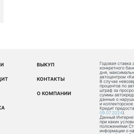
Годовая ставка 
ИИ
ВЫКУП
конкретного бан
дня, максимальн
автоцентром «Ки
ДИТ
КОНТАКТЫ
В случае невоз
процентов по ав
штраф за просро
О КОМПАНИИ
суммы автокред
данные о наруши
и коллекторское
КА
Кредит предоста
09.07.2024
).
Данный Интернет
при каких услов
положениями Ст
информации о на