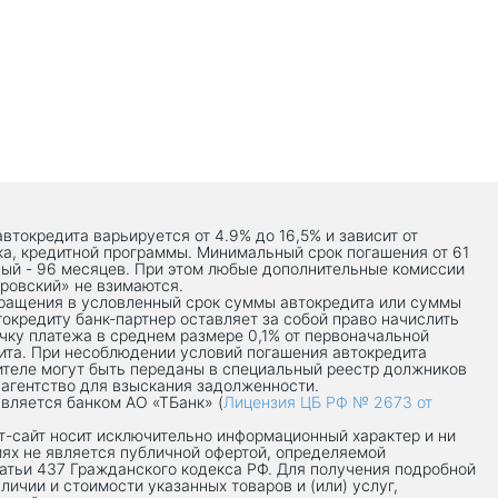
автокредита варьируется от 4.9% до 16,5% и зависит от
ка, кредитной программы. Минимальный срок погашения от 61
ый - 96 месяцев. При этом любые дополнительные комиссии
ровский» не взимаются.
вращения в условленный срок суммы автокредита или суммы
токредиту банк-партнер оставляет за собой право начислить
чку платежа в среднем размере 0,1% от первоначальной
ита. При несоблюдении условий погашения автокредита
теле могут быть переданы в специальный реестр должников
 агентство для взыскания задолженности.
вляется банком АО «ТБанк» (
Лицензия ЦБ РФ № 2673 от
-сaйт носит исключительно информационный характер и ни
иях не является публичной офертой, определяемой
атьи 437 Гражданского кодекса РФ. Для получения подробной
личии и стоимости указанных товаров и (или) услуг,