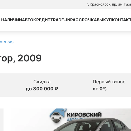
г. Красноярск, пр. им. Га
В НАЛИЧИИ
АВТОКРЕДИТ
TRADE-IN
РАССРОЧКА
ВЫКУП
КОНТАК
vensis
атор, 2009
Скидка
Первый взнос
до 300 000 ₽
от 0%