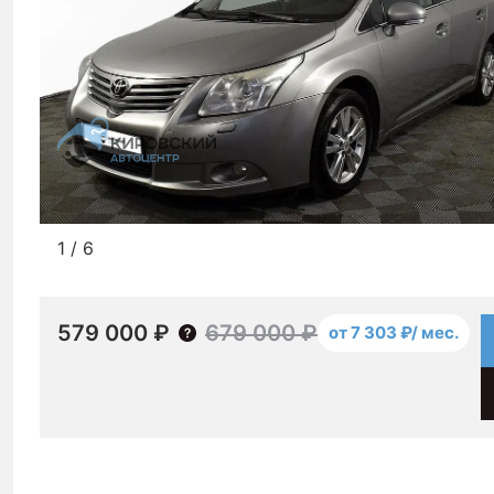
1
/
6
579 000 ₽
679 000 ₽
от 7 303 ₽/ мес.