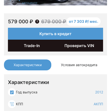
1
/
9
579 000 ₽
679 000 ₽
от 7 303 ₽/ мес.
Купить в кредит
Trade-In
Проверить VIN
Характеристики
Условия автокредита
Характеристики
Год выпуска
2012
КПП
АКПП