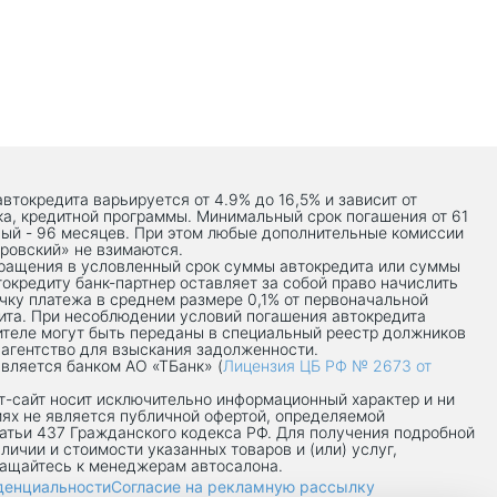
автокредита варьируется от 4.9% до 16,5% и зависит от
ка, кредитной программы. Минимальный срок погашения от 61
ый - 96 месяцев. При этом любые дополнительные комиссии
ровский» не взимаются.
вращения в условленный срок суммы автокредита или суммы
токредиту банк-партнер оставляет за собой право начислить
чку платежа в среднем размере 0,1% от первоначальной
ита. При несоблюдении условий погашения автокредита
теле могут быть переданы в специальный реестр должников
 агентство для взыскания задолженности.
вляется банком АО «ТБанк» (
Лицензия ЦБ РФ № 2673 от
-сaйт носит исключительно информационный характер и ни
иях не является публичной офертой, определяемой
атьи 437 Гражданского кодекса РФ. Для получения подробной
личии и стоимости указанных товаров и (или) услуг,
ращайтесь к менеджерам автосалона.
денциальности
Согласие на рекламную рассылку