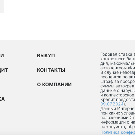
Годовая ставка 
ИИ
ВЫКУП
конкретного бан
дня, максимальн
автоцентром «Ки
ДИТ
КОНТАКТЫ
В случае невоз
процентов по ав
штраф за просро
О КОМПАНИИ
суммы автокред
данные о наруши
и коллекторское
КА
Кредит предоста
09.07.2024
).
Данный Интернет
при каких услов
положениями Ст
информации о на
пожалуйста, об
Политика конфи