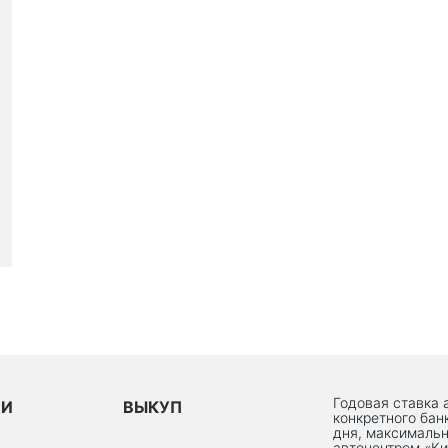
Годовая ставка 
ИИ
ВЫКУП
конкретного бан
дня, максимальн
автоцентром «Ки