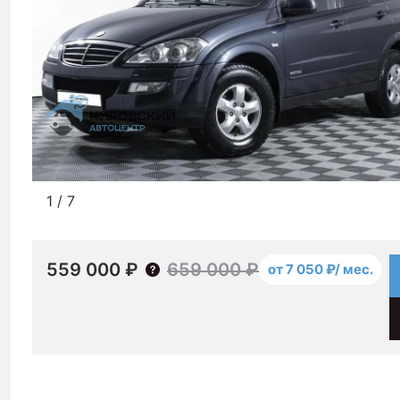
1
/
7
559 000 ₽
659 000 ₽
от 7 050 ₽/ мес.