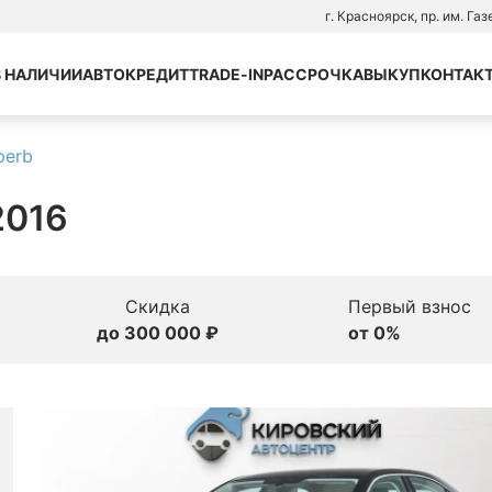
г. Красноярск, пр. им. Га
В НАЛИЧИИ
АВТОКРЕДИТ
TRADE-IN
РАССРОЧКА
ВЫКУП
КОНТАК
perb
 2016
Скидка
Первый взнос
до 300 000 ₽
от 0%