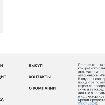
Годовая ставка 
ИИ
ВЫКУП
конкретного бан
дня, максимальн
автоцентром «Ки
ДИТ
КОНТАКТЫ
В случае невоз
процентов по ав
штраф за просро
О КОМПАНИИ
суммы автокред
данные о наруши
и коллекторское
КА
Кредит предоста
09.07.2024
).