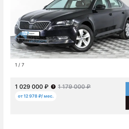
1
/
7
1 029 000 ₽
1 179 000 ₽
от 12 978 ₽/ мес.