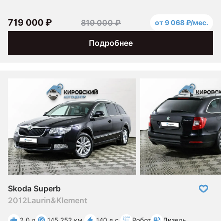
719 000 ₽
819 000 ₽
от 9 068 ₽/мес.
Подробнее
Skoda Superb
2012
Laurin&Klement
2.0 л
145 252 км.
140 л.с.
Робот
Дизель