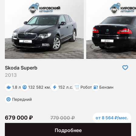
Skoda Superb
2013
1.8 л
132 582 км.
152 л.с.
Робот
Бензин
Передний
679 000 ₽
779 000 ₽
от 8 564 ₽/мес.
Подробнее