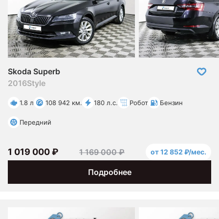
Skoda Superb
2016
Style
1.8 л
108 942 км.
180 л.с.
Робот
Бензин
Передний
1 019 000 ₽
1 169 000 ₽
от 12 852 ₽/мес.
Подробнее