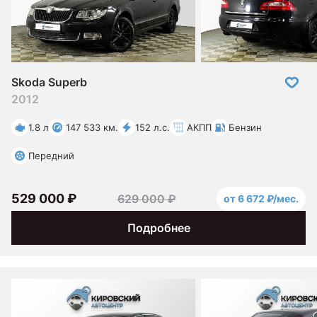
Skoda Superb
2012
1.8 л
147 533 км.
152 л.с.
АКПП
Бензин
Передний
529 000 ₽
629 000 ₽
от 6 672 ₽/мес.
Подробнее