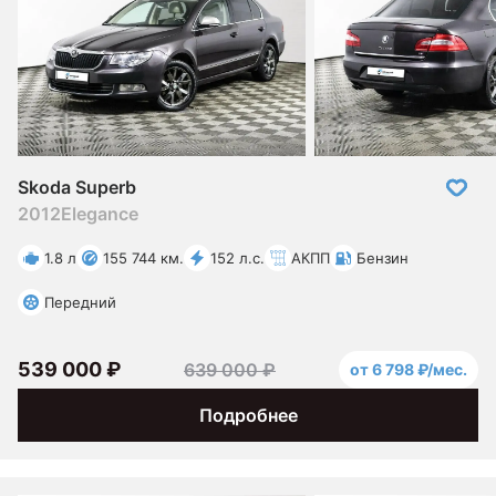
Skoda Superb
2012
Elegance
1.8 л
155 744 км.
152 л.с.
АКПП
Бензин
Передний
539 000 ₽
639 000 ₽
от 6 798 ₽/мес.
Подробнее