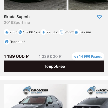
Skoda Superb
2016
Sportline
2.0 л
107 867 км.
220 л.с.
Робот
Бензин
Передний
1 189 000 ₽
1 339 000 ₽
от 14 996 ₽/мес.
Подробнее