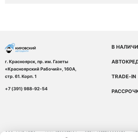
В НАЛИЧ
АВТОКРЕ
г. Красноярск, пр. им. Газеты
«Красноярский Рабочий», 160А,
TRADE-IN
стр. 61. Корп. 1
+7 (391) 988-92-54
РАССРОЧ
ООО «МИР АВТО»
ИНН: 9723257124
ОГРН: 1257700329072
КП