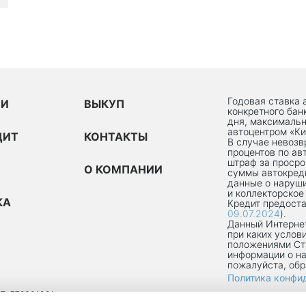
Годовая ставка 
ИИ
ВЫКУП
конкретного бан
дня, максимальн
автоцентром «Ки
ДИТ
КОНТАКТЫ
В случае невоз
процентов по ав
штраф за просро
О КОМПАНИИ
суммы автокред
данные о наруши
и коллекторское
КА
Кредит предоста
09.07.2024
).
Данный Интернет
при каких услов
положениями Ст
информации о на
пожалуйста, об
Политика конфи
П: 772301001