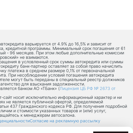
автокредита варьируется от 4.9% до 16,5% и зависит от
ка, кредитной программы. Минимальный срок погашения от 61
ый - 96 месяцев. При этом любые дополнительные комиссии
ровский» не взимаются.
вращения в условленный срок суммы автокредита или суммы
токредиту банк-партнер оставляет за собой право начислить
чку платежа в среднем размере 0,1% от первоначальной
ита. При несоблюдении условий погашения автокредита
теле могут быть переданы в специальный реестр должников
 агентство для взыскания задолженности.
вляется банком АО «ТБанк» (
Лицензия ЦБ РФ № 2673 от
-сaйт носит исключительно информационный характер и ни
иях не является публичной офертой, определяемой
атьи 437 Гражданского кодекса РФ. Для получения подробной
личии и стоимости указанных товаров и (или) услуг,
ращайтесь к менеджерам автосалона.
денциальности
Согласие на рекламную рассылку