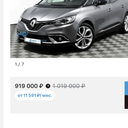
1
/
7
919 000 ₽
1 019 000 ₽
от 11 591 ₽/ мес.