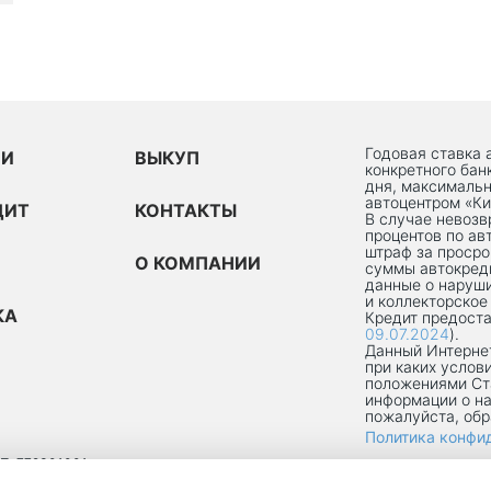
Годовая ставка 
ИИ
ВЫКУП
конкретного бан
дня, максимальн
автоцентром «Ки
ДИТ
КОНТАКТЫ
В случае невоз
процентов по ав
штраф за просро
О КОМПАНИИ
суммы автокред
данные о наруши
и коллекторское
КА
Кредит предоста
09.07.2024
).
Данный Интернет
при каких услов
положениями Ст
информации о на
пожалуйста, об
Политика конфи
П: 772301001
ОКРУГ ТЕКСТИЛЬЩИКИ, УЛ 8-Я ТЕКСТИЛЬЩИКОВ, Д. 13, К. 2, ПОМЕЩ. 1