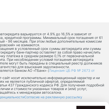
автокредита варьируется от 4.9% до 16,5% и зависит от
ка, кредитной программы. Минимальный срок погашения от 61
ый - 96 месяцев. При этом любые дополнительные комиссии
ровский» не взимаются.
вращения в условленный срок суммы автокредита или суммы
токредиту банк-партнер оставляет за собой право начислить
чку платежа в среднем размере 0,1% от первоначальной
ита. При несоблюдении условий погашения автокредита
теле могут быть переданы в специальный реестр должников
 агентство для взыскания задолженности.
вляется банком АО «ТБанк» (
Лицензия ЦБ РФ № 2673 от
-сaйт носит исключительно информационный характер и ни
иях не является публичной офертой, определяемой
атьи 437 Гражданского кодекса РФ. Для получения подробной
личии и стоимости указанных товаров и (или) услуг,
ращайтесь к менеджерам автосалона.
денциальности
Согласие на рекламную рассылку
7/8П