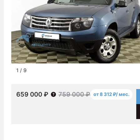
1
/
9
659 000 ₽
759 000 ₽
от 8 312 ₽/ мес.