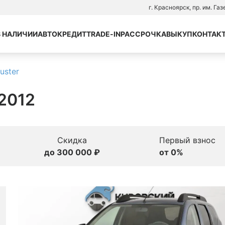
г. Красноярск, пр. им. Га
В НАЛИЧИИ
АВТОКРЕДИТ
TRADE-IN
РАССРОЧКА
ВЫКУП
КОНТАК
uster
 2012
Скидка
Первый взнос
до 300 000 ₽
от 0%