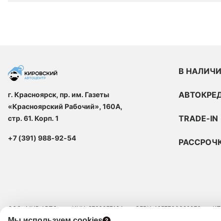
В НАЛИЧ
АВТОКРЕ
г. Красноярск, пр. им. Газеты
«Красноярский Рабочий», 160А,
TRADE-IN
стр. 61. Корп. 1
+7 (391) 988-92-54
РАССРОЧ
ООО «МИР АВТО»
ИНН: 9723257124
ОГРН: 1257700329072
КП
Мы используем cookies
ЮРИДИЧЕСКИЙ АДРЕС: 109129, Г.МОСКВА, ВН.ТЕР.Г. МУНИЦИПАЛЬНЫЙ 