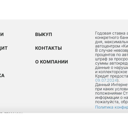
Годовая ставка 
ИИ
ВЫКУП
конкретного бан
дня, максимальн
автоцентром «Ки
ДИТ
КОНТАКТЫ
В случае невоз
процентов по ав
штраф за просро
О КОМПАНИИ
суммы автокред
данные о наруши
и коллекторское
КА
Кредит предоста
09.07.2024
).
Данный Интернет
при каких услов
положениями Ст
информации о на
пожалуйста, об
Политика конфи
П: 772301001
ОКРУГ ТЕКСТИЛЬЩИКИ, УЛ 8-Я ТЕКСТИЛЬЩИКОВ, Д. 13, К. 2, ПОМЕЩ. 1