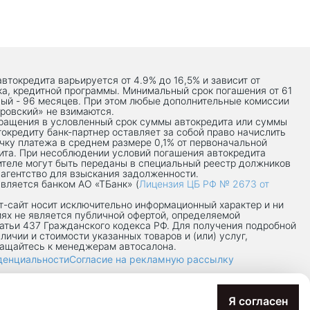
автокредита варьируется от 4.9% до 16,5% и зависит от
ка, кредитной программы. Минимальный срок погашения от 61
ый - 96 месяцев. При этом любые дополнительные комиссии
ровский» не взимаются.
вращения в условленный срок суммы автокредита или суммы
токредиту банк-партнер оставляет за собой право начислить
чку платежа в среднем размере 0,1% от первоначальной
ита. При несоблюдении условий погашения автокредита
теле могут быть переданы в специальный реестр должников
 агентство для взыскания задолженности.
вляется банком АО «ТБанк» (
Лицензия ЦБ РФ № 2673 от
-сaйт носит исключительно информационный характер и ни
иях не является публичной офертой, определяемой
атьи 437 Гражданского кодекса РФ. Для получения подробной
личии и стоимости указанных товаров и (или) услуг,
ращайтесь к менеджерам автосалона.
денциальности
Согласие на рекламную рассылку
7/8П
Я согласен