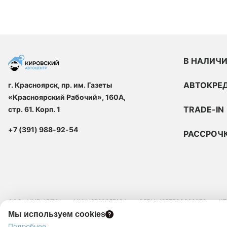
В НАЛИЧ
АВТОКРЕ
г. Красноярск, пр. им. Газеты
«Красноярский Рабочий», 160А,
TRADE-IN
стр. 61. Корп. 1
+7 (391) 988-92-54
РАССРОЧ
ООО «МИР АВТО»
ИНН: 9723257124
ОГРН: 1257700329072
КП
Мы используем cookies
ЮРИДИЧЕСКИЙ АДРЕС: 109129, Г.МОСКВА, ВН.ТЕР.Г. МУНИЦИПАЛЬНЫЙ 
Подробнее