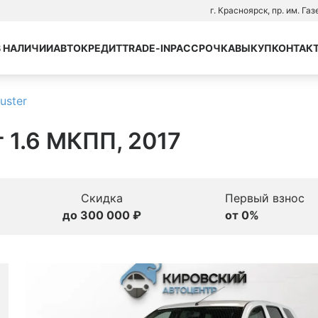
г. Красноярск, пр. им. Га
В НАЛИЧИИ
АВТОКРЕДИТ
TRADE-IN
РАССРОЧКА
ВЫКУП
КОНТАК
uster
г 1.6 МКПП, 2017
Скидка
Первый взнос
до 300 000 ₽
от 0%