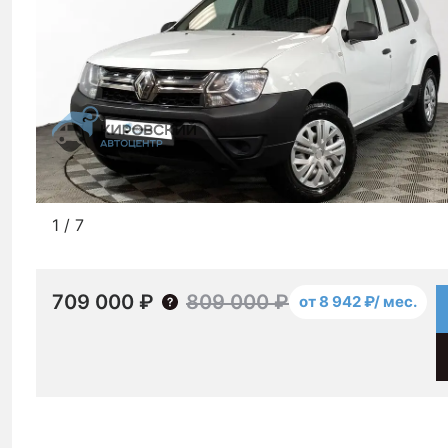
1
/
7
709 000 ₽
809 000 ₽
от 8 942 ₽/ мес.