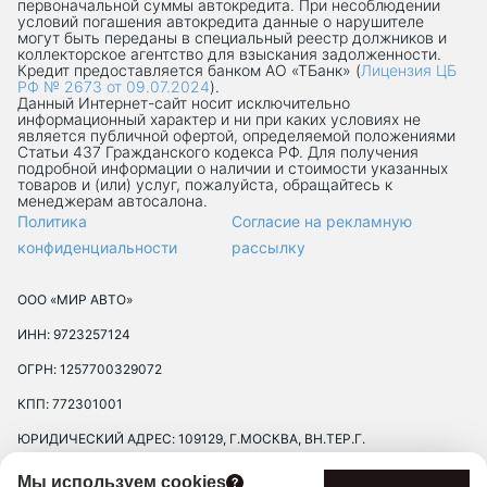
первоначальной суммы автокредита. При несоблюдении
условий погашения автокредита данные о нарушителе
могут быть переданы в специальный реестр должников и
коллекторское агентство для взыскания задолженности.
Кредит предоставляется банком АО «ТБанк» (
Лицензия ЦБ
РФ № 2673 от 09.07.2024
).
Данный Интернет-сaйт носит исключительно
информационный характер и ни при каких условиях не
является публичной офертой, определяемой положениями
Статьи 437 Гражданского кодекса РФ. Для получения
подробной информации о наличии и стоимости указанных
товаров и (или) услуг, пожалуйста, обращайтесь к
менеджерам автосалона.
Политика
Согласие на рекламную
конфиденциальности
рассылку
ООО «МИР АВТО»
ИНН: 9723257124
ОГРН: 1257700329072
КПП: 772301001
ЮРИДИЧЕСКИЙ АДРЕС: 109129, Г.МОСКВА, ВН.ТЕР.Г.
МУНИЦИПАЛЬНЫЙ ОКРУГ ТЕКСТИЛЬЩИКИ, УЛ 8-Я
Мы используем cookies