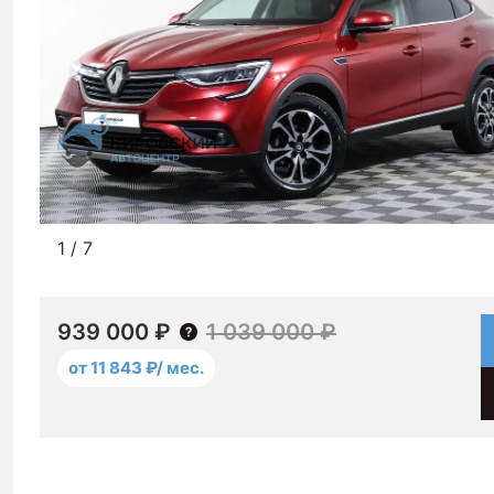
1
/
7
939 000 ₽
1 039 000 ₽
от 11 843 ₽/ мес.