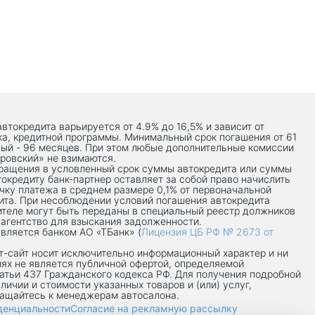
автокредита варьируется от 4.9% до 16,5% и зависит от
ка, кредитной программы. Минимальный срок погашения от 61
ый - 96 месяцев. При этом любые дополнительные комиссии
ровский» не взимаются.
вращения в условленный срок суммы автокредита или суммы
токредиту банк-партнер оставляет за собой право начислить
чку платежа в среднем размере 0,1% от первоначальной
ита. При несоблюдении условий погашения автокредита
теле могут быть переданы в специальный реестр должников
 агентство для взыскания задолженности.
вляется банком АО «ТБанк» (
Лицензия ЦБ РФ № 2673 от
-сaйт носит исключительно информационный характер и ни
иях не является публичной офертой, определяемой
атьи 437 Гражданского кодекса РФ. Для получения подробной
личии и стоимости указанных товаров и (или) услуг,
ращайтесь к менеджерам автосалона.
денциальности
Согласие на рекламную рассылку