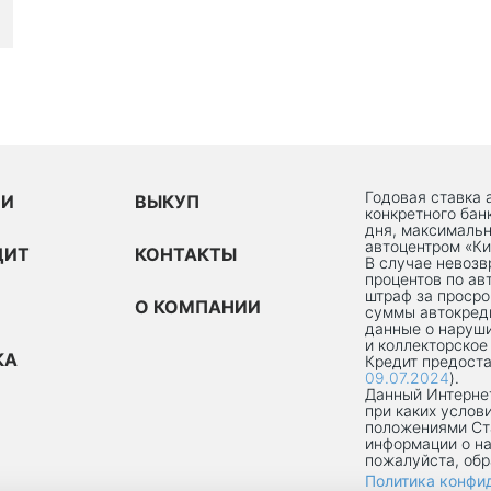
Годовая ставка 
ИИ
ВЫКУП
конкретного бан
дня, максимальн
автоцентром «Ки
ДИТ
КОНТАКТЫ
В случае невоз
процентов по ав
штраф за просро
О КОМПАНИИ
суммы автокред
данные о наруши
и коллекторское
КА
Кредит предоста
09.07.2024
).
Данный Интернет
при каких услов
положениями Ст
информации о на
пожалуйста, об
Политика конфи