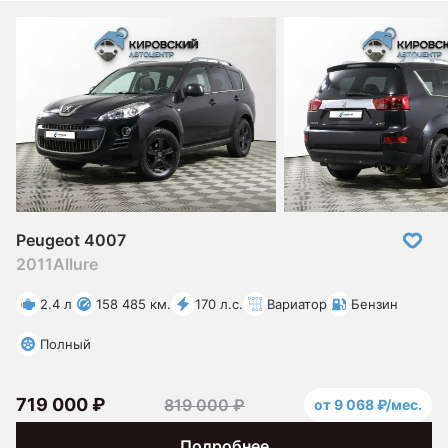
Peugeot 4007
2011
Allure
2.4 л
158 485 км.
170 л.с.
Вариатор
Бензин
Полный
719 000 ₽
819 000 ₽
от 9 068 ₽/мес.
Подробнее