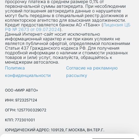
просрочку платежа в среднем размере 0,1% от
первоначальной суммы автокредита. При несоблюдении
условий погашения автокредита данные о нарушителе
могут быть переданы в специальный реестр должников и
коллекторское агентство для взыскания задолженности.
Кредит предоставляется банком АО «ТБанк» (
Лицензия ЦБ
РФ № 2673 от 09.07.2024
).
Данный Интернет-сaйт носит исключительно
информационный характер и ни при каких условиях не
является публичной офертой, определяемой положениями
Статьи 437 Гражданского кодекса РФ. Для получения
подробной информации о наличии и стоимости указанных
товаров и (или) услуг, пожалуйста, обращайтесь к
менеджерам автосалона.
Политика
Согласие на рекламную
конфиденциальности
рассылку
ООО «МИР АВТО»
ИНН: 9723257124
ОГРН: 1257700329072
КПП: 772301001
ЮРИДИЧЕСКИЙ АДРЕС: 109129, Г.МОСКВА, ВН.ТЕР.Г.
МУНИЦИПАЛЬНЫЙ ОКРУГ ТЕКСТИЛЬЩИКИ, УЛ 8-Я