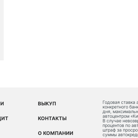
Годовая ставка 
ИИ
ВЫКУП
конкретного бан
дня, максимальн
автоцентром «Ки
ДИТ
КОНТАКТЫ
В случае невоз
процентов по ав
штраф за просро
О КОМПАНИИ
суммы автокред