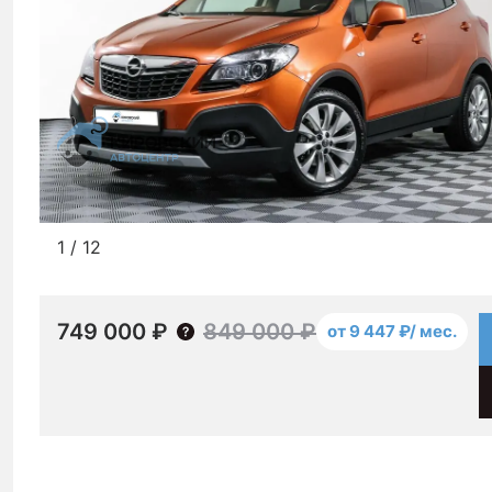
1
/
12
749 000 ₽
849 000 ₽
от 9 447 ₽/ мес.