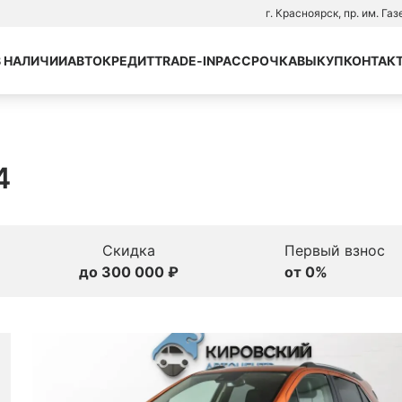
г. Красноярск, пр. им. Га
В НАЛИЧИИ
АВТОКРЕДИТ
TRADE-IN
РАССРОЧКА
ВЫКУП
КОНТАК
4
Скидка
Первый взнос
до 300 000 ₽
от 0%