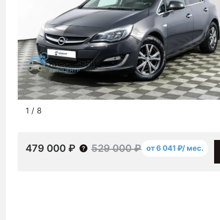
1
/
8
479 000 ₽
529 000 ₽
от 6 041 ₽/ мес.