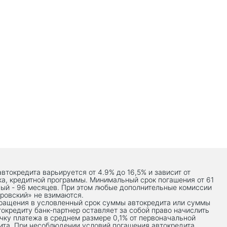
автокредита варьируется от 4.9% до 16,5% и зависит от
ка, кредитной программы. Минимальный срок погашения от 61
ый - 96 месяцев. При этом любые дополнительные комиссии
ровский» не взимаются.
вращения в условленный срок суммы автокредита или суммы
токредиту банк-партнер оставляет за собой право начислить
чку платежа в среднем размере 0,1% от первоначальной
ита. При несоблюдении условий погашения автокредита