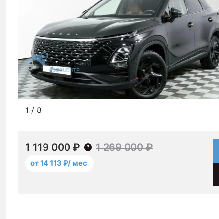
1
/
8
1 119 000 ₽
1 269 000 ₽
от 14 113 ₽/ мес.