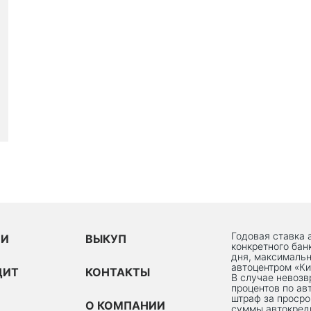
Годовая ставка 
ИИ
ВЫКУП
конкретного бан
дня, максимальн
автоцентром «Ки
ДИТ
КОНТАКТЫ
В случае невоз
процентов по ав
штраф за просро
О КОМПАНИИ
суммы автокред