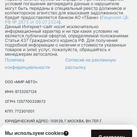
условий погашения автокредита данные о нарушителе
могут быть переданы в специальный реестр должников и
коллекторское агентство для взыскания задолженности.
Кредит предоставляется банком АО «ТБанк» (
Лицензия ЦБ
РФ № 2673 от 09.07.2024
).
Данный Интернет-сaйт носит исключительно
информационный характер и ни при каких условиях не
является публичной офертой, определяемой положениями
Статьи 437 Гражданского кодекса РФ. Для получения
подробной информации о наличии и стоимости указанных
товаров и (или) услуг, пожалуйста, обращайтесь к
менеджерам автосалона.
Политика
Согласие на рекламную
конфиденциальности
рассылку
ООО «МИР АВТО»
ИНН: 9723257124
ОГРН: 1257700329072
КПП: 772301001
ЮРИДИЧЕСКИЙ АДРЕС: 109129, Г.МОСКВА, ВН.ТЕР.Г.
МУНИЦИПАЛЬНЫЙ ОКРУГ ТЕКСТИЛЬЩИКИ, УЛ 8-Я
Мы используем cookies
ТЕКСТИЛЬЩИКОВ, Д. 13, К. 2, ПОМЕЩ. 17/8П