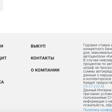
Годовая ставка 
ИИ
ВЫКУП
конкретного бан
дня, максимальн
автоцентром «Ки
ДИТ
КОНТАКТЫ
В случае невоз
процентов по ав
штраф за просро
О КОМПАНИИ
суммы автокред
данные о наруши
и коллекторское
КА
Кредит предоста
09.07.2024
).
Данный Интернет
при каких услов
положениями Ст
информации о на
пожалуйста, об
Политика конфи