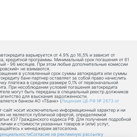
автокредита варьируется от 4.9% до 16,5% и зависит от
ка, кредитной программы. Минимальный срок погашения от 61
ый - 96 месяцев. При этом любые дополнительные комиссии
ровский» не взимаются.
вращения в условленный срок суммы автокредита или суммы
токредиту банк-партнер оставляет за собой право начислить
чку платежа в среднем размере 0,1% от первоначальной
ита. При несоблюдении условий погашения автокредита
теле могут быть переданы в специальный реестр должников
 агентство для взыскания задолженности.
вляется банком АО «ТБанк» (
Лицензия ЦБ РФ № 2673 от
-сaйт носит исключительно информационный характер и ни
иях не является публичной офертой, определяемой
атьи 437 Гражданского кодекса РФ. Для получения подробной
личии и стоимости указанных товаров и (или) услуг,
ращайтесь к менеджерам автосалона.
денциальности
Согласие на рекламную рассылку