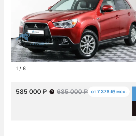
1
/
8
585 000 ₽
685 000 ₽
от 7 378 ₽/ мес.