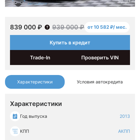
1
/
10
839 000 ₽
939 000 ₽
от 10 582 ₽/ мес.
Купить в кредит
Trade-In
Проверить VIN
Характеристики
Условия автокредита
Характеристики
Год выпуска
2013
КПП
АКПП