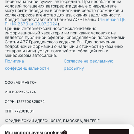
первоначальной суммы автокредита. При несоблюдении
условий погашения автокредита данные о нарушителе
могут быть переданы в специальный реестр должников и
коллекторское агентство для взыскания задолженности.
Кредит предоставляется банком АО «ТБанк» (
Лицензия ЦБ
РФ № 2673 от 09.07.2024
).
Данный Интернет-сaйт носит исключительно
информационный характер и ни при каких условиях не
является публичной офертой, определяемой положениями
Статьи 437 Гражданского кодекса РФ. Для получения
подробной информации о наличии и стоимости указанных
товаров и (или) услуг, пожалуйста, обращайтесь к
менеджерам автосалона.
Политика
Согласие на рекламную
конфиденциальности
рассылку
ООО «МИР АВТО»
ИНН: 9723257124
ОГРН: 1257700329072
КПП: 772301001
ЮРИДИЧЕСКИЙ АДРЕС: 109129, Г.МОСКВА, ВН.ТЕР.Г.
МУНИЦИПАЛЬНЫЙ ОКРУГ ТЕКСТИЛЬЩИКИ, УЛ 8-Я
Мы используем cookies