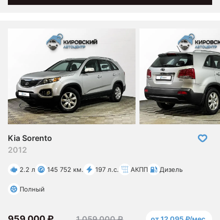
Kia Sorento
2012
2.2 л
145 752 км.
197 л.с.
АКПП
Дизель
Полный
959 000 ₽
1 059 000 ₽
от 12 095 ₽/мес.