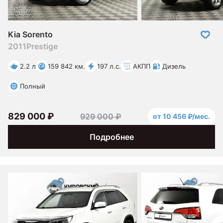
Kia Sorento
2011
Prestige
2.2 л
159 842 км.
197 л.с.
АКПП
Дизель
Полный
829 000 ₽
929 000 ₽
от 10 456 ₽/мес.
Подробнее