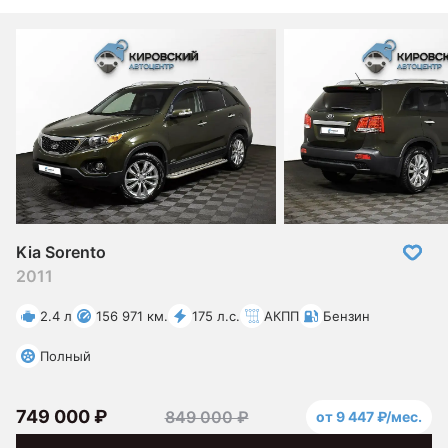
Kia Sorento
2011
2.4 л
156 971 км.
175 л.с.
АКПП
Бензин
Полный
749 000 ₽
849 000 ₽
от 9 447 ₽/мес.