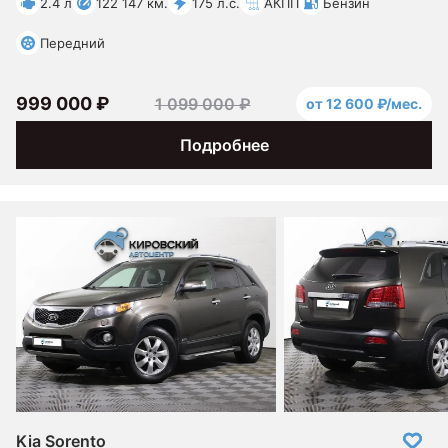
2.4 л
122 147 км.
175 л.с.
АКПП
Бензин
Передний
999 000 ₽
1 099 000 ₽
от 12 600 ₽/мес.
Подробнее
Kia Sorento