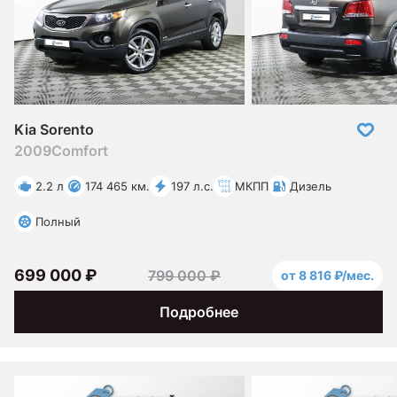
Kia Sorento
2009
Comfort
2.2 л
174 465 км.
197 л.с.
МКПП
Дизель
Полный
699 000 ₽
799 000 ₽
от 8 816 ₽/мес.
Подробнее