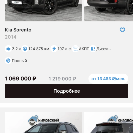
Kia Sorento
2014
2.2 л
124 875 км.
197 л.с.
АКПП
Дизель
Полный
1 069 000 ₽
1 219 000 ₽
от 13 483 ₽/мес.
Подробнее