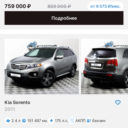
759 000 ₽
859 000 ₽
от 9 573 ₽/мес.
Подробнее
Kia Sorento
2011
2.4 л
151 497 км.
175 л.с.
АКПП
Бензин