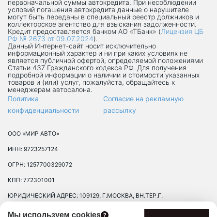
первоначальной суммы автокредита. При несоблюдении
условий погашения автокредита данные о нарушителе
могут быть переданы в специальный реестр должников и
коллекторское агентство для взыскания задолженности.
Кредит предоставляется банком АО «ТБанк» (
Лицензия ЦБ
РФ № 2673 от 09.07.2024
).
Данный Интернет-сaйт носит исключительно
информационный характер и ни при каких условиях не
является публичной офертой, определяемой положениями
Статьи 437 Гражданского кодекса РФ. Для получения
подробной информации о наличии и стоимости указанных
товаров и (или) услуг, пожалуйста, обращайтесь к
менеджерам автосалона.
Политика
Согласие на рекламную
конфиденциальности
рассылку
ООО «МИР АВТО»
ИНН: 9723257124
ОГРН: 1257700329072
КПП: 772301001
ЮРИДИЧЕСКИЙ АДРЕС: 109129, Г.МОСКВА, ВН.ТЕР.Г.
МУНИЦИПАЛЬНЫЙ ОКРУГ ТЕКСТИЛЬЩИКИ, УЛ 8-Я
Мы используем cookies