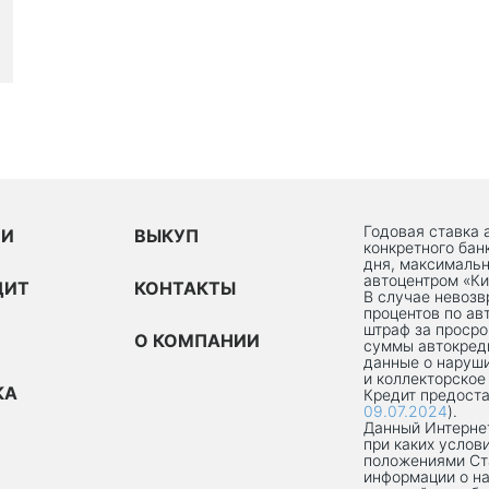
Годовая ставка 
ИИ
ВЫКУП
конкретного бан
дня, максимальн
автоцентром «Ки
ДИТ
КОНТАКТЫ
В случае невоз
процентов по ав
штраф за просро
О КОМПАНИИ
суммы автокред
данные о наруши
и коллекторское
КА
Кредит предоста
09.07.2024
).
Данный Интернет
при каких услов
положениями Ст
информации о на