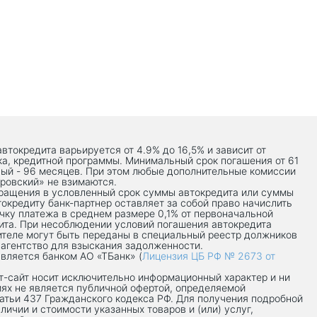
автокредита варьируется от 4.9% до 16,5% и зависит от
ка, кредитной программы. Минимальный срок погашения от 61
ый - 96 месяцев. При этом любые дополнительные комиссии
ровский» не взимаются.
вращения в условленный срок суммы автокредита или суммы
токредиту банк-партнер оставляет за собой право начислить
чку платежа в среднем размере 0,1% от первоначальной
ита. При несоблюдении условий погашения автокредита
теле могут быть переданы в специальный реестр должников
 агентство для взыскания задолженности.
вляется банком АО «ТБанк» (
Лицензия ЦБ РФ № 2673 от
-сaйт носит исключительно информационный характер и ни
иях не является публичной офертой, определяемой
атьи 437 Гражданского кодекса РФ. Для получения подробной
личии и стоимости указанных товаров и (или) услуг,