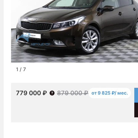
1
/
7
779 000 ₽
879 000 ₽
от 9 825 ₽/ мес.