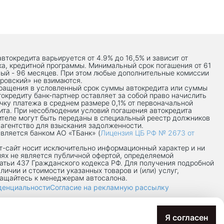
автокредита варьируется от 4.9% до 16,5% и зависит от
ка, кредитной программы. Минимальный срок погашения от 61
ый - 96 месяцев. При этом любые дополнительные комиссии
ровский» не взимаются.
вращения в условленный срок суммы автокредита или суммы
токредиту банк-партнер оставляет за собой право начислить
чку платежа в среднем размере 0,1% от первоначальной
ита. При несоблюдении условий погашения автокредита
теле могут быть переданы в специальный реестр должников
 агентство для взыскания задолженности.
вляется банком АО «ТБанк» (
Лицензия ЦБ РФ № 2673 от
-сaйт носит исключительно информационный характер и ни
иях не является публичной офертой, определяемой
атьи 437 Гражданского кодекса РФ. Для получения подробной
личии и стоимости указанных товаров и (или) услуг,
ращайтесь к менеджерам автосалона.
денциальности
Согласие на рекламную рассылку
7/8П
Я согласен