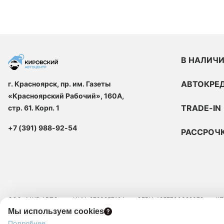
В НАЛИЧ
АВТОКРЕ
г. Красноярск, пр. им. Газеты
«Красноярский Рабочий», 160А,
TRADE-IN
стр. 61. Корп. 1
+7 (391) 988-92-54
РАССРОЧ
ООО «МИР АВТО»
ИНН: 9723257124
ОГРН: 1257700329072
КП
Мы используем cookies
ЮРИДИЧЕСКИЙ АДРЕС: 109129, Г.МОСКВА, ВН.ТЕР.Г. МУНИЦИПАЛЬНЫЙ 
Подробнее