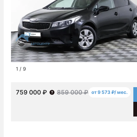
1
/
9
759 000 ₽
859 000 ₽
от 9 573 ₽/ мес.