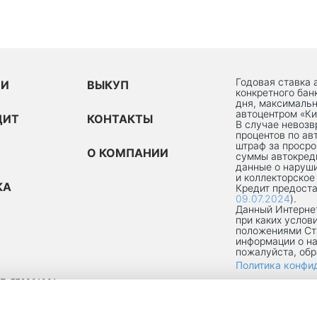
Годовая ставка 
ИИ
ВЫКУП
конкретного бан
дня, максимальн
автоцентром «Ки
ДИТ
КОНТАКТЫ
В случае невоз
процентов по ав
штраф за просро
О КОМПАНИИ
суммы автокред
данные о наруши
и коллекторское
КА
Кредит предоста
09.07.2024
).
Данный Интернет
при каких услов
положениями Ст
информации о на
пожалуйста, об
Политика конфи
П: 772301001
ОКРУГ ТЕКСТИЛЬЩИКИ, УЛ 8-Я ТЕКСТИЛЬЩИКОВ, Д. 13, К. 2, ПОМЕЩ. 1