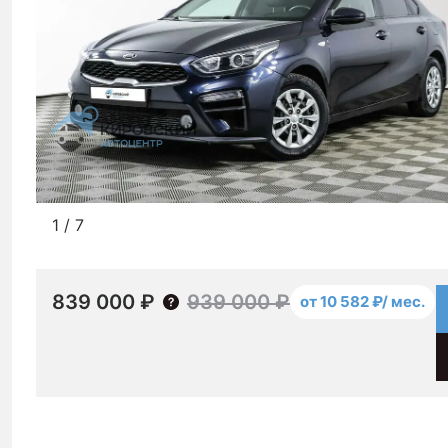
1
/
7
839 000 ₽
939 000 ₽
от 10 582 ₽/ мес.