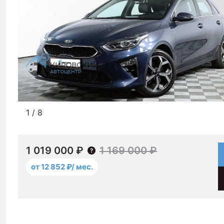
1
/
8
1 019 000 ₽
1 169 000 ₽
от 12 852 ₽/ мес.