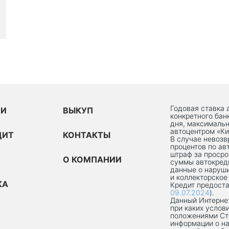
Годовая ставка 
ИИ
ВЫКУП
конкретного бан
дня, максимальн
автоцентром «Ки
ДИТ
КОНТАКТЫ
В случае невоз
процентов по ав
штраф за просро
О КОМПАНИИ
суммы автокред
данные о наруши
и коллекторское
КА
Кредит предоста
09.07.2024
).
Данный Интернет
при каких услов
положениями Ст
информации о на