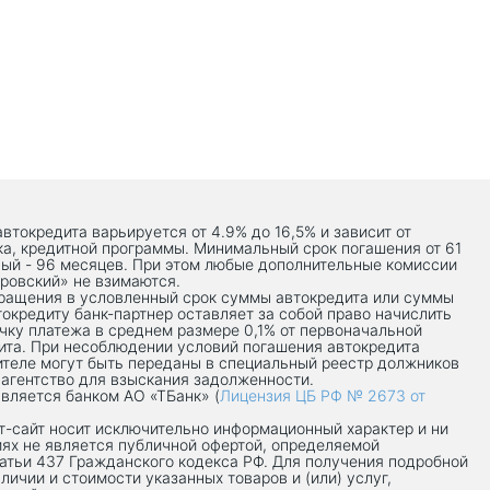
автокредита варьируется от 4.9% до 16,5% и зависит от
ка, кредитной программы. Минимальный срок погашения от 61
ый - 96 месяцев. При этом любые дополнительные комиссии
ровский» не взимаются.
вращения в условленный срок суммы автокредита или суммы
токредиту банк-партнер оставляет за собой право начислить
чку платежа в среднем размере 0,1% от первоначальной
ита. При несоблюдении условий погашения автокредита
теле могут быть переданы в специальный реестр должников
 агентство для взыскания задолженности.
вляется банком АО «ТБанк» (
Лицензия ЦБ РФ № 2673 от
-сaйт носит исключительно информационный характер и ни
иях не является публичной офертой, определяемой
атьи 437 Гражданского кодекса РФ. Для получения подробной
личии и стоимости указанных товаров и (или) услуг,